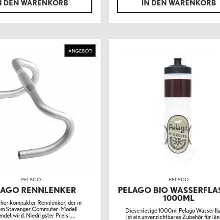
N DEN WARENKORB
IN DEN WARENKORB
ANGEBOT!
PELAGO
PELAGO
LAGO RENNLENKER
PELAGO BIO WASSERFLA
1000ML
cher kompakter Rennlenker, der in
em Stavanger Commuter-Modell
Diese riesige 1000ml Pelago Wasserfl
ndet wird. Niedrigster Preis i...
ist ein unverzichtbares Zubehör für lä