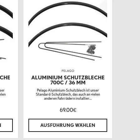
PELAGO
ECHE
ALUMINIUM SCHUTZBLECHE
700C / 36 MM
ser
Pelago Aluminium-Schutzblech ist unser
elen
Standard-Schutzblech, das auch an vielen
anderen Fahrrädern installier...
69.00
€
N
AUSFÜHRUNG WÄHLEN