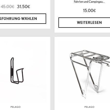
Fahrten und Campingau...
45.00
31.50
€
€
15.00
€
SFÜHRUNG WÄHLEN
WEITERLESEN
PELAGO
PELAGO