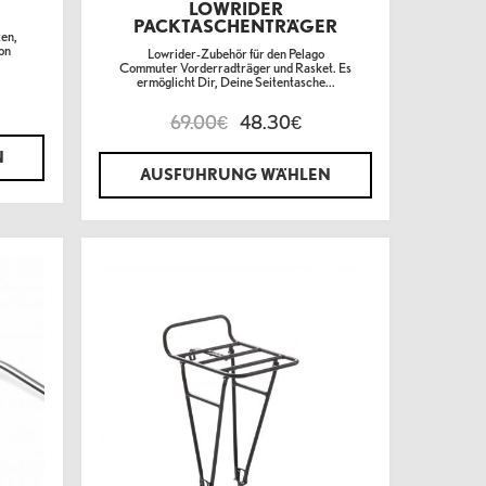
LOWRIDER
PACKTASCHENTRÄGER
ten,
on
Lowrider-Zubehör für den Pelago
Commuter Vorderradträger und Rasket. Es
ermöglicht Dir, Deine Seitentasche...
69.00
48.30
€
€
N
AUSFÜHRUNG WÄHLEN