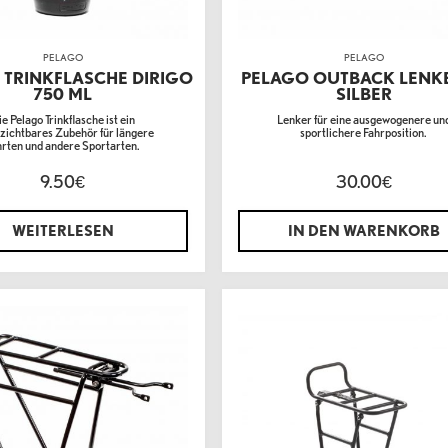
PELAGO
PELAGO
 TRINKFLASCHE DIRIGO
PELAGO OUTBACK LENKE
750 ML
SILBER
e Pelago Trinkflasche ist ein
Lenker für eine ausgewogenere un
zichtbares Zubehör für längere
sportlichere Fahrposition.
hrten und andere Sportarten.
9.50
30.00
€
€
WEITERLESEN
IN DEN WARENKORB