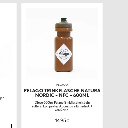
PELAGO
PELAGO TRINKFLASCHE NATURA
NORDIC – NFC – 600ML
ger,
u
Diese 600ml Pelago Trinkflasche ist ein
äußerst kompaktes Accessoire für jede Art
von Reise.
14.95
€