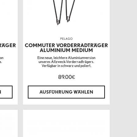
PELAGO
RÄGER
COMMUTER VORDERRADTRÄGER
ALUMINIUM MEDIUM
ion
Eine neue, leichtere Aluminiumversion
s.
unseres Allzweck-Vorderradträgers.
Verfügbar in schwarz und poliert.
89.00
€
N
AUSFÜHRUNG WÄHLEN