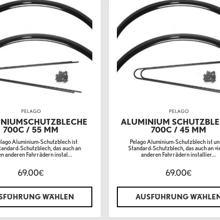
PELAGO
PELAGO
INIUMSCHUTZBLECHE
ALUMINIUM SCHUTZBL
700C / 55 MM
700C / 45 MM
lago Aluminium-Schutzblech ist
Pelago Aluminium-Schutzblech ist un
tandard-Schutzblech, das auch an
Standard-Schutzblech, das auch an vi
en anderen Fahrrädern instal...
anderen Fahrrädern installier...
69.00
69.00
€
€
SFÜHRUNG WÄHLEN
AUSFÜHRUNG WÄHLE