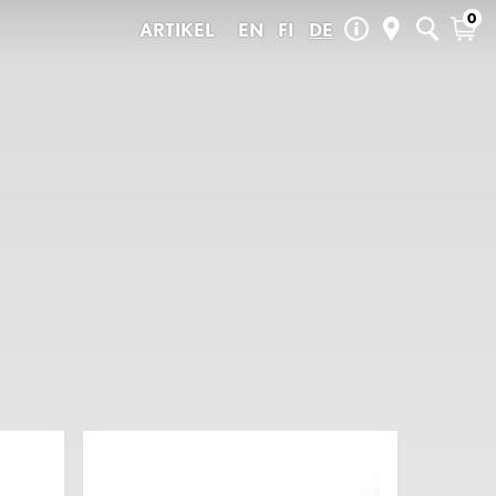
0
ARTIKEL
EN
FI
DE
Neue Ankünfte
den täglichen
 wir selbst fahren
Summer Sale
Pelago Ersatzteile
Saisonale Produkte
Outlet
Geschenkkarten
UX
LOVISA