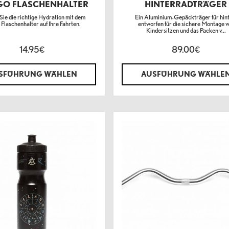
GO FLASCHENHALTER
HINTERRADTRÄGER
Sie die richtige Hydration mit dem
Ein Aluminium-Gepäckträger für hin
 Flaschenhalter auf Ihre Fahrten.
entworfen für die sichere Montage v
Kindersitzen und das Packen v...
14.95
89.00
€
€
SFÜHRUNG WÄHLEN
AUSFÜHRUNG WÄHLE