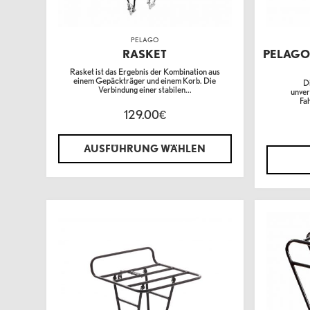
PELAGO
RASKET
PELAGO
Rasket ist das Ergebnis der Kombination aus
einem Gepäckträger und einem Korb. Die
Di
Verbindung einer stabilen...
unver
Fa
129.00
€
AUSFÜHRUNG WÄHLEN