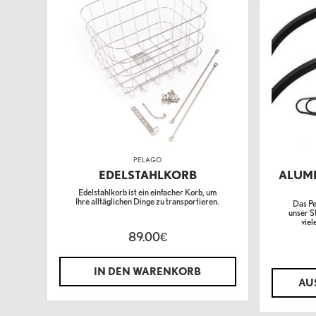
PELAGO
EDELSTAHLKORB
ALUM
Edelstahlkorb ist ein einfacher Korb, um
Ihre alltäglichen Dinge zu transportieren.
Das Pe
unser S
viel
89.00
€
IN DEN WARENKORB
AU