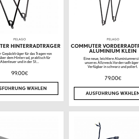
PELAGO
PELAGO
ER HINTERRADTRÄGER
COMMUTER VORDERRADT
ALUMINIUM KLEIN
 Gepäckträger für das Tragen von
über dem Hinterrad, praktisch für
Eine neue, leichtere Aluminiumvers
Abenteuer und in der St...
unseres Allzweck-Vorderradträger
Verfügbar in schwarz und poliert.
99.00
€
79.00
€
SFÜHRUNG WÄHLEN
AUSFÜHRUNG WÄHLE