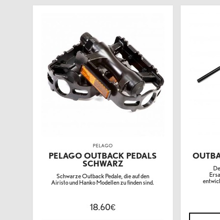
PELAGO
PELAGO OUTBACK PEDALS
OUTBA
SCHWARZ
De
Ersa
Schwarze Outback Pedale, die auf den
entwic
Airisto und Hanko Modellen zu finden sind.
18.60
€