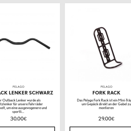
PELAGO
PELAGO
CK LENKER SCHWARZ
FORK RACK
r Outback Lenker wurde als
Das Pelago Fork Rack ist ein Mini-Trä
tzlenker für unsere Fahrräder
um Gepäck direkt an der Gabel z
kelt, um eine ausgewogenere und
montieren
sportli...
30.00
29.00
€
€