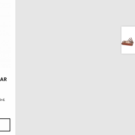
BAR
r
ird.
N