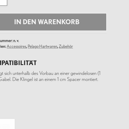
NT
e
IN DEN WARENKORB
lnummer:
n. v.
ien:
Accessoires
,
Pelago Hartwaren
,
Zubehör
PATIBILITÄT
igt sich unterhalb des Vorbau an einer gewindelosen (1
Gabel. Die Klingel ist an einem 1 cm Spacer montiert.