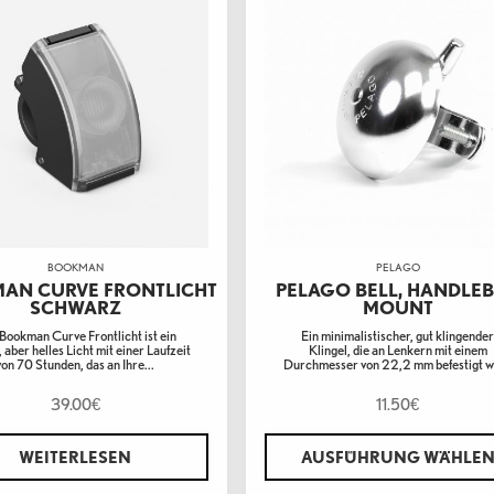
BOOKMAN
PELAGO
AN CURVE FRONTLICHT
PELAGO BELL, HANDLE
SCHWARZ
MOUNT
Bookman Curve Frontlicht ist ein
Ein minimalistischer, gut klingende
, aber helles Licht mit einer Laufzeit
Klingel, die an Lenkern mit einem
von 70 Stunden, das an Ihre...
Durchmesser von 22,2 mm befestigt w
39.00
11.50
€
€
WEITERLESEN
AUSFÜHRUNG WÄHLE