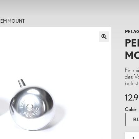
Help
Pelago
igkeit, Funktionalität, Schönheit. Pelago-Fahrräder sind für 
STEM MOUNT
Montageanleitung
Über Pelago
h konzipiert. Wir entwerfen und produzieren Fahrräder, die
. Gute Fahrräder für ein besseres Leben.
PELA
Größentabelle
B2B & Händler werden
PE
Zahlungsmethoden
Pelago for companies
M
Rücksendungen und Umtausch
Datenschutzrichtlinie
Click & Collect
ccessoires
Taschen
Komponenten
Ein mi
Pelago FAQ
des V
befest
STAVANGER
OUTBACK
BORDEA
12.
Color
B
PELA