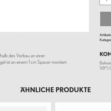
BELL,
STEM
MOU
Meng
Artike
Kategor
KOM
terhalb des Vorbau an einer
ngel ist an einem 1 cm Spacer montiert.
Befest
1/8″) 
ÄHNLICHE PRODUKTE