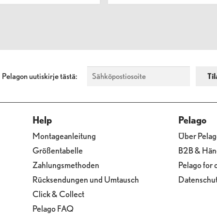
a Pelagon uutiskirje tästä:
Help
Pelago
Montageanleitung
Über Pelag
Größentabelle
B2B & Hän
Zahlungsmethoden
Pelago for
Rücksendungen und Umtausch
Datenschutz
Click & Collect
Pelago FAQ