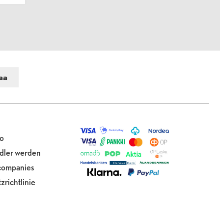
o
dler werden
 companies
richtlinie