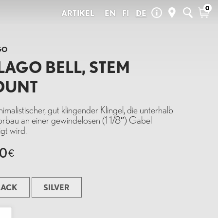
0
ARTIKEL
EN
FI
DE
Neue Ankünfte
den täglichen
 wir selbst fahren
Summer Sale
GO
Pelago Ersatzteile
LAGO BELL, STEM
Saisonale Produkte
Outlet
OUNT
Geschenkkarten
nimalistischer, gut klingender Klingel, die unterhalb
orbau an einer gewindelosen (1 1/8″) Gabel
igt wird.
UX
LOVISA
90
€
LACK
SILVER
GO