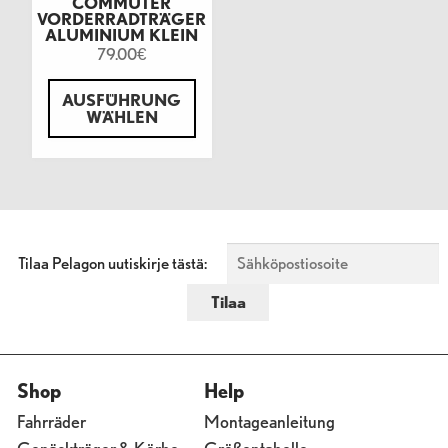
COMMUTER
VORDERRADTRÄGER
ALUMINIUM KLEIN
79.00
€
AUSFÜHRUNG
WÄHLEN
Tilaa Pelagon uutiskirje tästä:
Shop
Help
Fahrräder
Montageanleitung