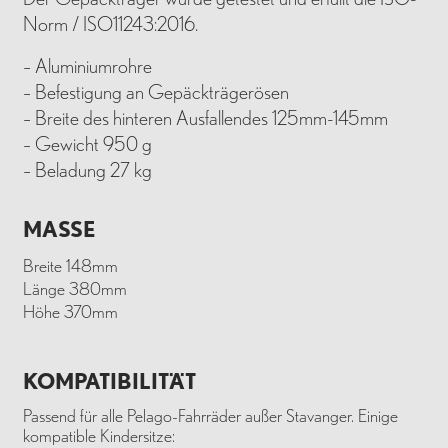
Norm / ISO11243:2016.
– Aluminiumrohre
– Befestigung an Gepäckträgerösen
– Breite des hinteren Ausfallendes 125mm-145mm
– Gewicht 950 g
– Beladung 27 kg
MASSE
Breite 148mm
Länge 380mm
Höhe 370mm
KOMPATIBILITÄT
Passend für alle Pelago-Fahrräder außer Stavanger. Einige
kompatible Kindersitze: