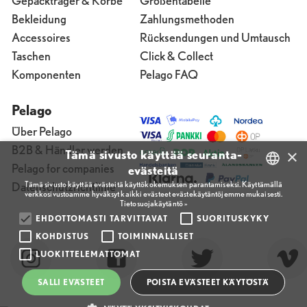
Gepäckträger & Körbe
Größentabelle
Bekleidung
Zahlungsmethoden
Accessoires
Rücksendungen und Umtausch
Taschen
Click & Collect
Komponenten
Pelago FAQ
Pelago
Über Pelago
B2B & Händler werden
×
Tämä sivusto käyttää seuranta-
Pelago for companies
evästeitä
Tämä sivusto käyttää evästeitä käyttökokemuksen parantamiseksi. Käyttämällä
Datenschutzrichtlinie
verkkosivustoamme hyväksyt kaikki evästeet evästekäytäntöjemme mukaisesti.
FINNISH
Tietosuojakäytäntö »
ENGLISH
EHDOTTOMASTI TARVITTAVAT
SUORITUSKYKY
KOHDISTUS
TOIMINNALLISET
FINNISH
LUOKITTELEMATTOMAT
SALLI EVÄSTEET
POISTA EVÄSTEET KÄYTÖSTÄ