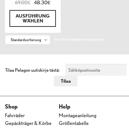
69.00
48.30
€
€
AUSFÜHRUNG
WÄHLEN
Einzelnes Ergebnis wird angezeigt
Standardsortierung
Tilaa Pelagon uutiskirje tästä:
Shop
Help
Fahrräder
Montageanleitung
Gepäckträger & Körbe
Größentabelle