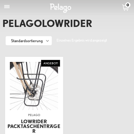
0
PELAGOLOWRIDER
Einzelnes Ergebnis wird angezeigt
Standardsortierung
ANGEBOT!
PELAGO
LOWRIDER
PACKTASCHENTRÄGE
R