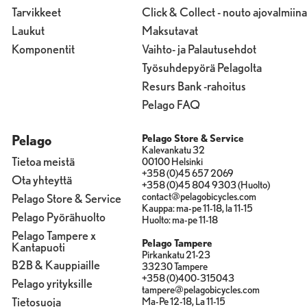
Tarvikkeet
Click & Collect - nouto ajovalmiina
Laukut
Maksutavat
Komponentit
Vaihto- ja Palautusehdot
Työsuhdepyörä Pelagolta
Resurs Bank -rahoitus
Pelago FAQ
Pelago
Pelago Store & Service
Kalevankatu 32
Tietoa meistä
00100 Helsinki
+358 (0)45 657 2069
Ota yhteyttä
+358 (0)45 804 9303 (Huolto)
contact@pelagobicycles.com
Pelago Store & Service
Kauppa: ma-pe 11-18, la 11-15
Pelago Pyörähuolto
Huolto: ma-pe 11-18
Pelago Tampere x
Pelago Tampere
Kantapuoti
Pirkankatu 21-23
B2B & Kauppiaille
33230 Tampere
+358 (0)400-315043
Pelago yrityksille
tampere@pelagobicycles.com
Tietosuoja
Ma-Pe 12-18, La 11-15