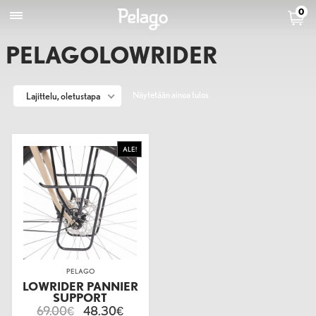
0
PELAGOLOWRIDER
Näytetään ainoa tulos
Lajittelu, oletustapa
ALE!
PELAGO
LOWRIDER PANNIER
SUPPORT
69.00
48.30
€
€