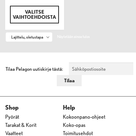
VALITSE
VAIHTOEHDOISTA
Näytetään ainoa tulos
Lajittelu, oletustapa
Tilaa Pelagon uutiskirje tästä:
Shop
Help
Pyörät
Kokoonpano-ohjeet
Tarakat & Korit
Koko-opas
Vaatteet
Toimitusehdot