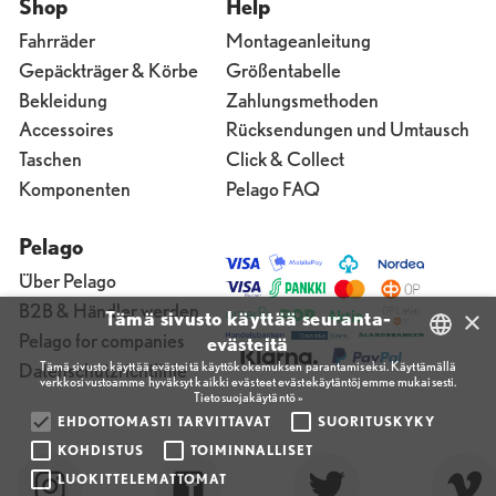
Shop
Help
Fahrräder
Montageanleitung
Gepäckträger & Körbe
Größentabelle
Bekleidung
Zahlungsmethoden
Accessoires
Rücksendungen und Umtausch
Taschen
Click & Collect
Komponenten
Pelago FAQ
Pelago
Über Pelago
B2B & Händler werden
×
Tämä sivusto käyttää seuranta-
Pelago for companies
evästeitä
Tämä sivusto käyttää evästeitä käyttökokemuksen parantamiseksi. Käyttämällä
Datenschutzrichtlinie
verkkosivustoamme hyväksyt kaikki evästeet evästekäytäntöjemme mukaisesti.
FINNISH
Tietosuojakäytäntö »
ENGLISH
EHDOTTOMASTI TARVITTAVAT
SUORITUSKYKY
KOHDISTUS
TOIMINNALLISET
FINNISH
LUOKITTELEMATTOMAT