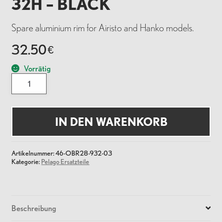
32H – BLACK
Spare aluminium rim for Airisto and Hanko models.
32.50
€
Vorrätig
Pelago
Rim
DB
-
622
32H
IN DEN WARENKORB
-
Black
Menge
Artikelnummer:
46-OBR28-932-03
Kategorie:
Pelago Ersatzteile
Beschreibung