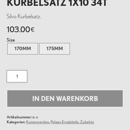
KURBELSATZ 1X10 34T
Silvo Kurbelsatz.
103.00
€
Size
170MM
175MM
Pelago
Silvo
Kurbelsatz
1X10
34T
Menge
IN DEN WARENKORB
Artikelnummer:
n. v.
Kategorien:
Komponenten
,
Pelago Ersatzteile
,
Zubehör