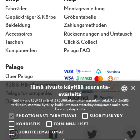
Fahrräder
Montageanleitung
Gepäckträger & Körbe
Größentabelle
Bekleidung
Zahlungsmethoden
Accessoires
Rücksendungen und Umtausch
Taschen
Click & Collect
Komponenten
Pelago FAQ
Pelago
Über Pelago
B2B & Händler werden
×
Tämä sivusto käyttää seuranta-
Pelago for companies
evästeitä
Tämä sivusto käyttää evästeitä käyttökokemuksen parantamiseksi. Käyttämällä
Datenschutzrichtlinie
verkkosivustoamme hyväksyt kaikki evästeet evästekäytäntöjemme mukaisesti.
FINNISH
Tietosuojakäytäntö »
ENGLISH
EHDOTTOMASTI TARVITTAVAT
SUORITUSKYKY
KOHDISTUS
TOIMINNALLISET
FINNISH
LUOKITTELEMATTOMAT