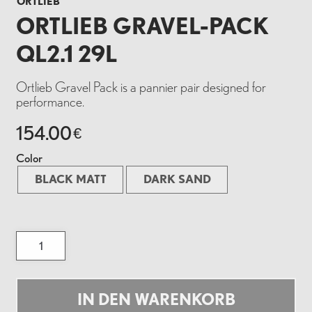
ORTLIEB
ORTLIEB GRAVEL-PACK
QL2.1 29L
Ortlieb Gravel Pack is a pannier pair designed for
performance.
154.00
€
Color
BLACK MATT
DARK SAND
Ortlieb
Gravel-
Pack
QL2.1
29L
Menge
IN DEN WARENKORB