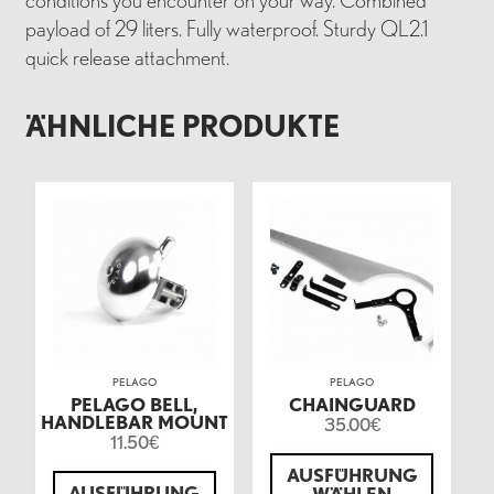
conditions you encounter on your way. Combined
payload of 29 liters. Fully waterproof. Sturdy QL2.1
quick release attachment.
ÄHNLICHE PRODUKTE
PELAGO
PELAGO
PELAGO BELL,
CHAINGUARD
HANDLEBAR MOUNT
35.00
€
11.50
€
AUSFÜHRUNG
AUSFÜHRUNG