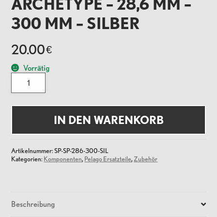
ARCHETYPE – 28,6 MM –
300 MM – SILBER
20.00
€
Vorrätig
Sattelstütze
Archetype
-
28,6
mm
-
IN DEN WARENKORB
300
mm
-
Silber
Artikelnummer:
SP-SP-286-300-SIL
Menge
Kategorien:
Komponenten
,
Pelago Ersatzteile
,
Zubehör
Beschreibung