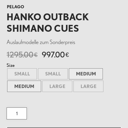
PELAGO
HANKO OUTBACK
SHIMANO CUES
Auslaufmodelle zum Sonderpreis
1295.00
997.00
€
€
Size
SMALL
SMALL
MEDIUM
MEDIUM
LARGE
LARGE
Hanko
Outback
Shimano
CUES