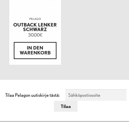
PELAGO
OUTBACK LENKER
SCHWARZ
30.00
€
IN DEN
WARENKORB
Tilaa Pelagon uutiskirje tästä: