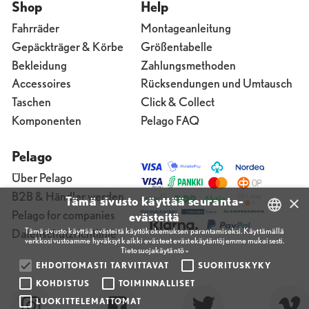
Shop
Help
Fahrräder
Montageanleitung
Gepäckträger & Körbe
Größentabelle
Bekleidung
Zahlungsmethoden
Accessoires
Rücksendungen und Umtausch
Taschen
Click & Collect
Komponenten
Pelago FAQ
Pelago
Über Pelago
B2B & Händler werden
×
Tämä sivusto käyttää seuranta-
Pelago for companies
evästeitä
Tämä sivusto käyttää evästeitä käyttökokemuksen parantamiseksi. Käyttämällä
Datenschutzrichtlinie
verkkosivustoamme hyväksyt kaikki evästeet evästekäytäntöjemme mukaisesti.
FINNISH
Tietosuojakäytäntö »
ENGLISH
EHDOTTOMASTI TARVITTAVAT
SUORITUSKYKY
KOHDISTUS
TOIMINNALLISET
FINNISH
LUOKITTELEMATTOMAT