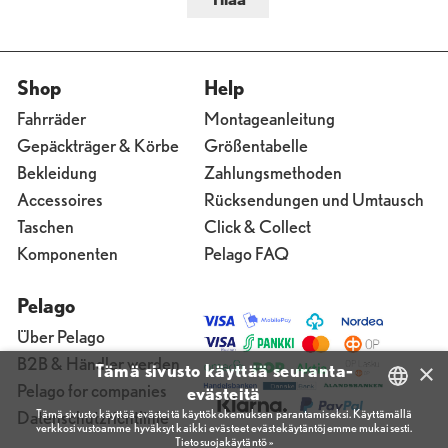
Shop
Help
Fahrräder
Montageanleitung
Gepäckträger & Körbe
Größentabelle
Bekleidung
Zahlungsmethoden
Accessoires
Rücksendungen und Umtausch
Taschen
Click & Collect
Komponenten
Pelago FAQ
Pelago
Über Pelago
B2B & Händler werden
×
Tämä sivusto käyttää seuranta-
Pelago for companies
evästeitä
Tämä sivusto käyttää evästeitä käyttökokemuksen parantamiseksi. Käyttämällä
Datenschutzrichtlinie
verkkosivustoamme hyväksyt kaikki evästeet evästekäytäntöjemme mukaisesti.
FINNISH
Tietosuojakäytäntö »