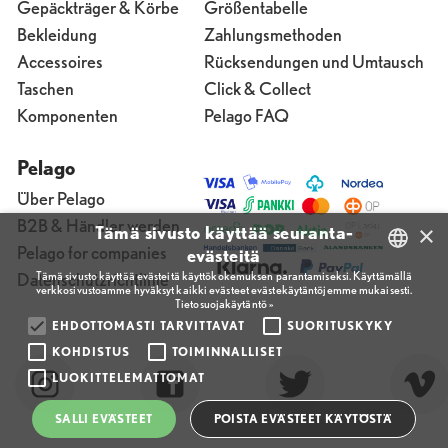
Gepäckträger & Körbe
Größentabelle
Bekleidung
Zahlungsmethoden
Accessoires
Rücksendungen und Umtausch
Taschen
Click & Collect
Komponenten
Pelago FAQ
Pelago
Über Pelago
B2B & Händler werden
×
Tämä sivusto käyttää seuranta-
Pelago for companies
evästeitä
Tämä sivusto käyttää evästeitä käyttökokemuksen parantamiseksi. Käyttämällä
Datenschutzrichtlinie
verkkosivustoamme hyväksyt kaikki evästeet evästekäytäntöjemme mukaisesti.
FINNISH
Tietosuojakäytäntö »
ENGLISH
EHDOTTOMASTI TARVITTAVAT
SUORITUSKYKY
KOHDISTUS
TOIMINNALLISET
FINNISH
LUOKITTELEMATTOMAT
SALLI EVÄSTEET
POISTA EVÄSTEET KÄYTÖSTÄ