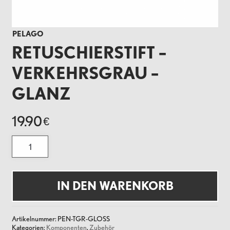
PELAGO
RETUSCHIERSTIFT –
VERKEHRSGRAU –
GLANZ
19.90
€
Retuschierstift
-
Verkehrsgrau
-
Glanz
Menge
IN DEN WARENKORB
Artikelnummer:
PEN-TGR-GLOSS
Kategorien:
Komponenten
,
Zubehör