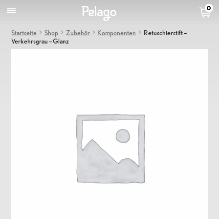
0
Startseite
Shop
Zubehör
Komponenten
Retuschierstift –
Verkehrsgrau – Glanz