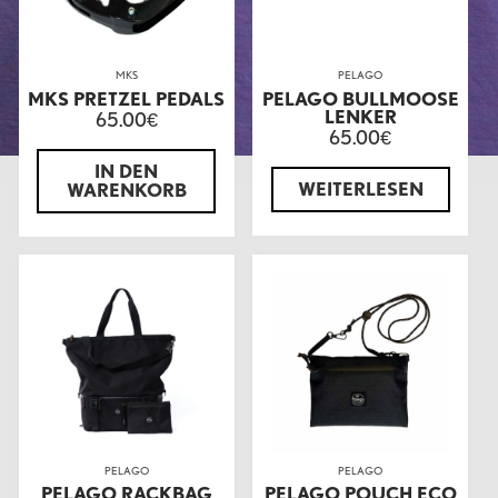
MKS
PELAGO
MKS PRETZEL PEDALS
PELAGO BULLMOOSE
LENKER
65.00
€
65.00
€
IN DEN
WEITERLESEN
WARENKORB
PELAGO
PELAGO
PELAGO RACKBAG
PELAGO POUCH ECO