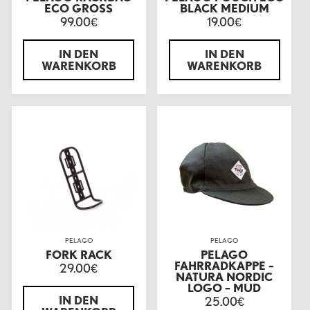
ECO GROSS
BLACK MEDIUM
99.00
19.00
€
€
IN DEN
IN DEN
WARENKORB
WARENKORB
PELAGO
PELAGO
FORK RACK
PELAGO
FAHRRADKAPPE –
29.00
€
NATURA NORDIC
LOGO – MUD
IN DEN
25.00
€