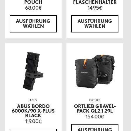
POUCH
FLASCHENHALTER
68.00
14.95
€
€
AUSFÜHRUNG
AUSFÜHRUNG
WÄHLEN
WÄHLEN
ABUS
ORTLIEB
ABUS BORDO
ORTLIEB GRAVEL-
6000K/90 X-PLUS
PACK QL2.1 29L
BLACK
154.00
€
119.00
€
AUSFÜHRUNG