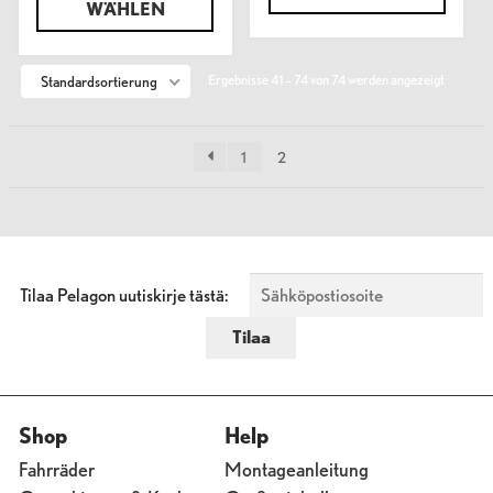
WÄHLEN
Ergebnisse 41 – 74 von 74 werden angezeigt
Standardsortierung
1
2
Tilaa Pelagon uutiskirje tästä:
Shop
Help
Fahrräder
Montageanleitung