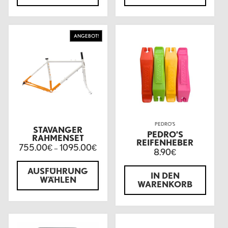
ANGEBOT!
PEDRO'S
STAVANGER
PEDRO’S
RAHMENSET
REIFENHEBER
755.00
1095.00
€
–
€
8.90
€
AUSFÜHRUNG
IN DEN
WÄHLEN
WARENKORB