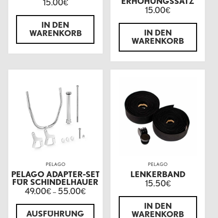
ERHÖHUNGSSATZ
15.00
€
15.00
€
IN DEN
IN DEN
WARENKORB
WARENKORB
PELAGO
PELAGO
PELAGO ADAPTER-SET
LENKERBAND
FÜR SCHINDELHAUER
15.50
€
49.00
55.00
€
–
€
IN DEN
AUSFÜHRUNG
WARENKORB