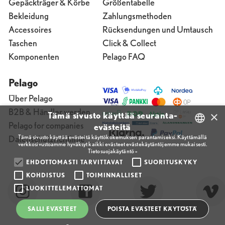
Gepäckträger & Körbe
Größentabelle
Bekleidung
Zahlungsmethoden
Accessoires
Rücksendungen und Umtausch
Taschen
Click & Collect
Komponenten
Pelago FAQ
Pelago
Über Pelago
B2B & Händler werden
×
Tämä sivusto käyttää seuranta-
Pelago for companies
evästeitä
Tämä sivusto käyttää evästeitä käyttökokemuksen parantamiseksi. Käyttämällä
Datenschutzrichtlinie
verkkosivustoamme hyväksyt kaikki evästeet evästekäytäntöjemme mukaisesti.
FINNISH
Tietosuojakäytäntö »
ENGLISH
EHDOTTOMASTI TARVITTAVAT
SUORITUSKYKY
KOHDISTUS
TOIMINNALLISET
FINNISH
LUOKITTELEMATTOMAT
SALLI EVÄSTEET
POISTA EVÄSTEET KÄYTÖSTÄ