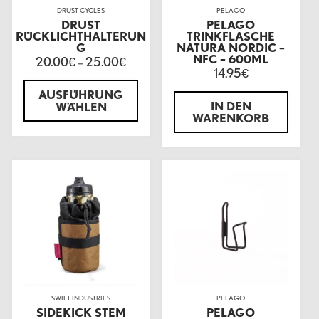
DRUST CYCLES
PELAGO
DRUST
PELAGO
RÜCKLICHTHALTERUN
TRINKFLASCHE
G
NATURA NORDIC –
NFC – 600ML
20.00
25.00
€
–
€
14.95
€
AUSFÜHRUNG
IN DEN
WÄHLEN
WARENKORB
SWIFT INDUSTRIES
PELAGO
SIDEKICK STEM
PELAGO