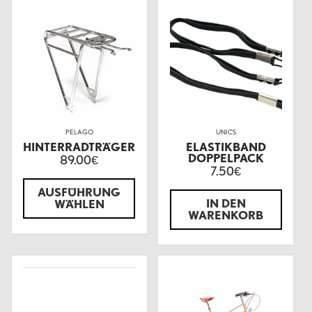
PELAGO
UNICS
HINTERRADTRÄGER
ELASTIKBAND
DOPPELPACK
89.00
€
7.50
€
AUSFÜHRUNG
IN DEN
WÄHLEN
WARENKORB