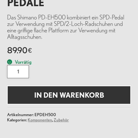
PEDALE
Das Shimano PD-EH500 kombiniert ein SPD-Pedal
zur Verwendung mit SPD/2-Loch-Radschuhen und
eine griffige flache Plattform zur Verwendung mit
Alltagsschuhen.
89.90
€
Vorrätig
Shimano
PD-
EH500
Pedale
Menge
IN DEN WARENKORB
Artikelnummer:
EPDEH500
Kategorien:
Komponenten
,
Zubehör