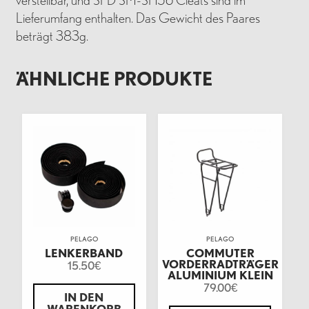
verstellbar, und SPD SM-SH56 Cleats sind im
Lieferumfang enthalten. Das Gewicht des Paares
beträgt 383g.
ÄHNLICHE PRODUKTE
PELAGO
PELAGO
LENKERBAND
COMMUTER
VORDERRADTRÄGER
15.50
€
ALUMINIUM KLEIN
79.00
€
IN DEN