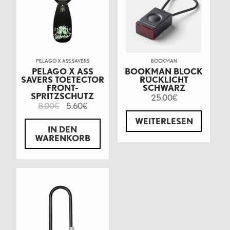
PELAGO X ASS SAVERS
BOOKMAN
PELAGO X ASS
BOOKMAN BLOCK
SAVERS TOETECTOR
RÜCKLICHT
FRONT-
SCHWARZ
SPRITZSCHUTZ
25.00
€
8.00
5.60
€
€
WEITERLESEN
IN DEN
WARENKORB