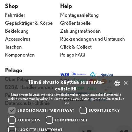
Shop
Help
Fahrräder
Montageanleitung
Gepäckträger & Körbe
Größentabelle
Bekleidung
Zahlungsmethoden
Accessoires
Rücksendungen und Umtausch
Taschen
Click & Collect
Komponenten
Pelago FAQ
Pelago
Über Pelago
×
Tämä sivusto käyttää seuranta-
B2B & Händler werden
evästeitä
Pelago for companies
Tämä sivusto käyttää evästeitä käyttökokemuksen parantamiseksi. Käyttämällä
verkkosivustoamme hyväksyt kaikki evästeet evästekäytäntöjemme mukaisesti.
Lue
FINNISH
Datenschutzrichtlinie
lisää
ENGLISH
EHDOTTOMASTI TARVITTAVAT
SUORITUSKYKY
FINNISH
KOHDISTUS
TOIMINNALLISET
LUOKITTELEMATTOMAT