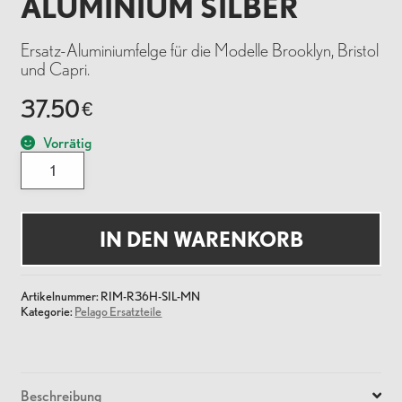
ALUMINIUM SILBER
Ersatz-Aluminiumfelge für die Modelle Brooklyn, Bristol
und Capri.
37.50
€
Vorrätig
Pelago
Felge
700c
36H
Aluminium
Silber
IN DEN WARENKORB
Menge
Artikelnummer:
RIM-R36H-SIL-MN
Kategorie:
Pelago Ersatzteile
Beschreibung