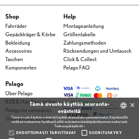
Shop
Help
Fahrräder
Montageanleitung
Gepäckträger & Körbe
Größentabelle
Bekleidung
Zahlungsmethoden
Accessoires
Rücksendungen und Umtausch
Taschen
Click & Collect
Komponenten
Pelago FAQ
Pelago
Über Pelago
B2B & Händler werden
×
Tämä sivusto käyttää seuranta-
Pelago for companies
evästeitä
Tämä sivusto käyttää evästeitä käyttökokemuksen parantamiseksi. Käyttämällä
Datenschutzrichtlinie
verkkosivustoamme hyväksyt kaikki evästeet evästekäytäntöjemme mukaisesti.
FINNISH
Tietosuojakäytäntö »
ENGLISH
EHDOTTOMASTI TARVITTAVAT
SUORITUSKYKY