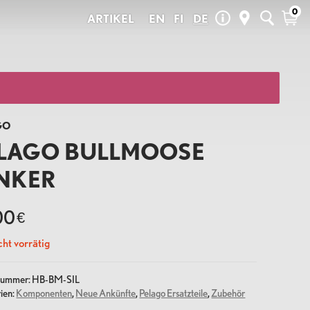
0
ARTIKEL
EN
FI
DE
Neue Ankünfte
den täglichen
 wir selbst fahren
Summer Sale
Pelago Ersatzteile
Saisonale Produkte
Outlet
GO
Geschenkkarten
LAGO BULLMOOSE
NKER
UX
LOVISA
00
€
ht vorrätig
lnummer:
HB-BM-SIL
ien:
Komponenten
,
Neue Ankünfte
,
Pelago Ersatzteile
,
Zubehör