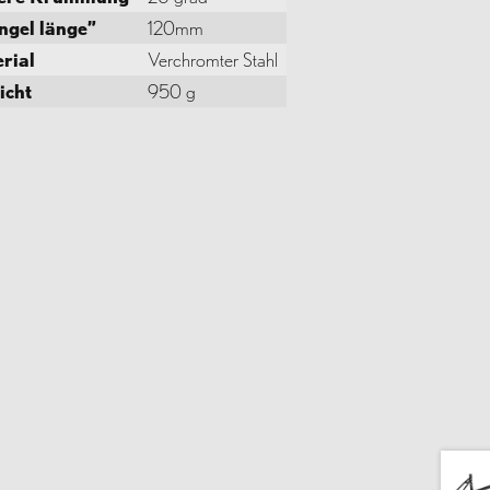
ngel länge”
120mm
rial
Verchromter Stahl
icht
950 g