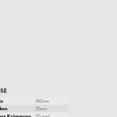
SE
te
740mm
eben
25mm
tere Krümmung
20 grad