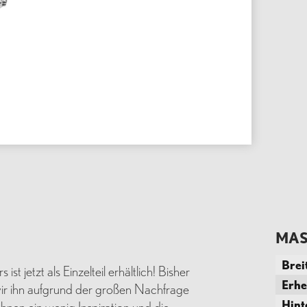
MAS
Brei
st jetzt als Einzelteil erhältlich! Bisher
Erh
 wir ihn aufgrund der großen Nachfrage
Hin
hnen ein wenig Inspiration und die