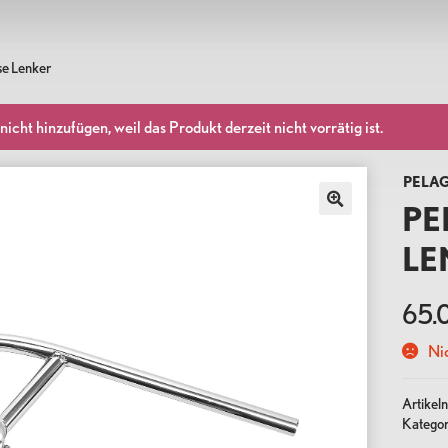
Help
Pelago
igkeit, Funktionalität, Schönheit. Pelago-Fahrräder sind für 
se Lenker
Montageanleitung
Über Pelago
h konzipiert. Wir entwerfen und produzieren Fahrräder, die
. Gute Fahrräder für ein besseres Leben.
Größentabelle
B2B & Händler werden
t hinzufügen, weil das Produkt derzeit nicht vorrätig ist.
Zahlungsmethoden
Pelago for companies
Rücksendungen und Umtausch
Datenschutzrichtlinie
PELA
Click & Collect
PE
ccessoires
Taschen
Komponenten
Pelago FAQ
LE
STAVANGER
OUTBACK
BORDEA
65.
Nic
Artike
Kategor