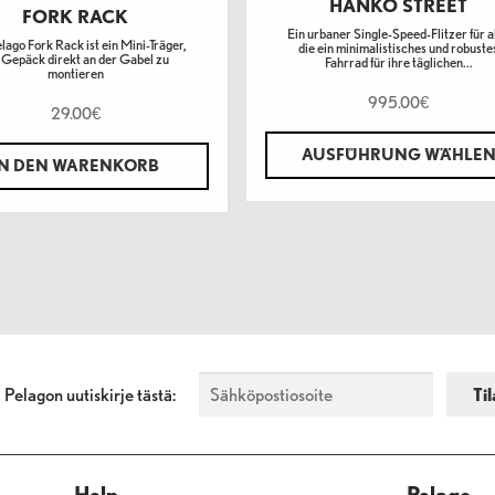
HANKO STREET
FORK RACK
Ein urbaner Single-Speed-Flitzer für al
lago Fork Rack ist ein Mini-Träger,
die ein minimalistisches und robuste
Gepäck direkt an der Gabel zu
Fahrrad für ihre täglichen...
montieren
995.00
€
29.00
€
AUSFÜHRUNG WÄHLE
IN DEN WARENKORB
a Pelagon uutiskirje tästä:
Help
Pelago