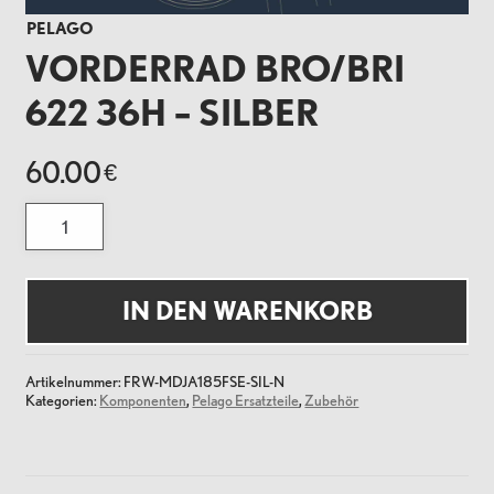
PELAGO
VORDERRAD BRO/BRI
622 36H – SILBER
60.00
€
Vorderrad
Bro/Bri
622
36H
-
Silber
IN DEN WARENKORB
Menge
Artikelnummer:
FRW-MDJA185FSE-SIL-N
Kategorien:
Komponenten
,
Pelago Ersatzteile
,
Zubehör