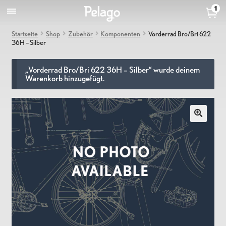
1
Startseite
Shop
Zubehör
Komponenten
Vorderrad Bro/Bri 622
36H – Silber
„Vorderrad Bro/Bri 622 36H – Silber“ wurde deinem
Warenkorb hinzugefügt.