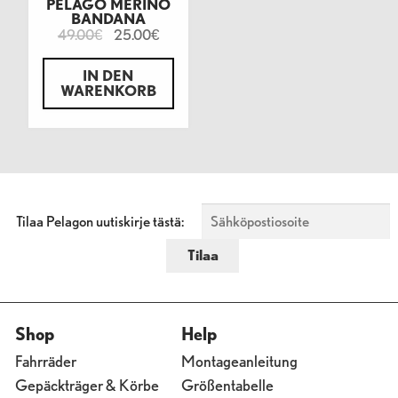
PELAGO MERINO
BANDANA
49.00
25.00
€
€
IN DEN
WARENKORB
Tilaa Pelagon uutiskirje tästä:
Shop
Help
Fahrräder
Montageanleitung
Gepäckträger & Körbe
Größentabelle