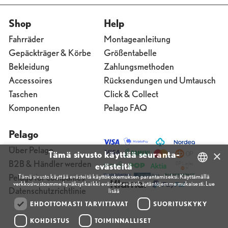
Shop
Help
Fahrräder
Montageanleitung
Gepäckträger & Körbe
Größentabelle
Bekleidung
Zahlungsmethoden
Accessoires
Rücksendungen und Umtausch
Taschen
Click & Collect
Komponenten
Pelago FAQ
Pelago
Über Pelago
×
Tämä sivusto käyttää seuranta-
B2B & Händler werden
evästeitä
Pelago for companies
Tämä sivusto käyttää evästeitä käyttökokemuksen parantamiseksi. Käyttämällä
verkkosivustoamme hyväksyt kaikki evästeet evästekäytäntöjemme mukaisesti.
Lue
FINNISH
Datenschutzrichtlinie
lisää
ENGLISH
EHDOTTOMASTI TARVITTAVAT
SUORITUSKYKY
FINNISH
KOHDISTUS
TOIMINNALLISET