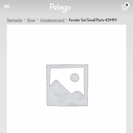
0
Startseite
Shop
Uncategorized
Fender Set Small Parts 45MM