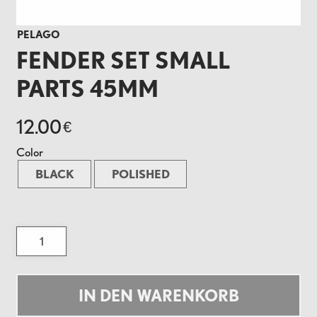
PELAGO
FENDER SET SMALL
PARTS 45MM
12.00
€
Color
BLACK
POLISHED
Fender
Set
Small
Parts
45MM
Menge
IN DEN WARENKORB