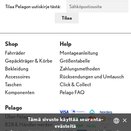
Tilaa Pelagon uutiskirje tästä:
Shop
Help
Fahrräder
Montageanleitung
Gepäckträger & Körbe
Größentabelle
Bekleidung
Zahlungsmethoden
Accessoires
Rücksendungen und Umtausch
Taschen
Click & Collect
Komponenten
Pelago FAQ
Pelago
Über Pelago
×
Tämä sivusto käyttää seuranta-
B2B & Händler werden
evästeitä