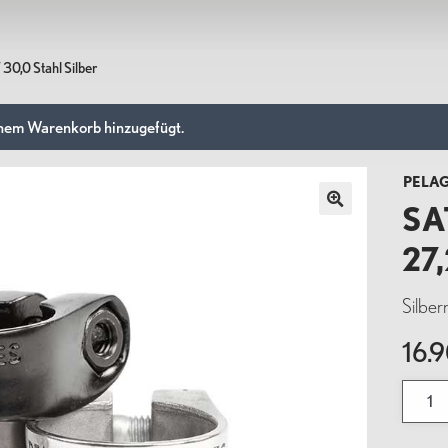
Help
Pelago
igkeit, Funktionalität, Schönheit. Pelago-Fahrräder sind für 
30,0 Stahl Silber
Montageanleitung
Über Pelago
h konzipiert. Wir entwerfen und produzieren Fahrräder, die
. Gute Fahrräder für ein besseres Leben.
Größentabelle
B2B & Händler werden
inem Warenkorb hinzugefügt.
Zahlungsmethoden
Pelago for companies
Rücksendungen und Umtausch
Datenschutzrichtlinie
PELA
Click & Collect
SA
ccessoires
Taschen
Komponenten
Pelago FAQ
27
STAVANGER
OUTBACK
BORDEA
Silbe
16.
Sattel
27,2
/