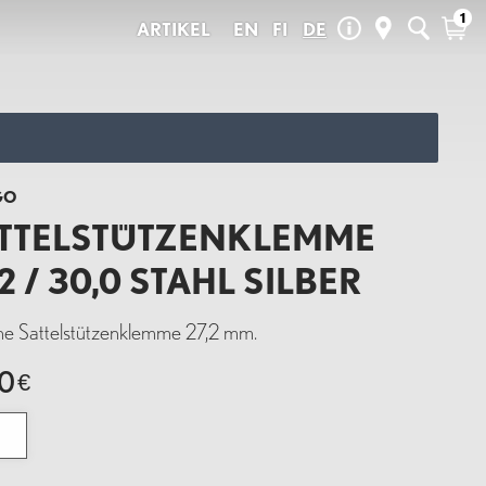
1
ARTIKEL
EN
FI
DE
Neue Ankünfte
den täglichen
 wir selbst fahren
Summer Sale
Pelago Ersatzteile
Saisonale Produkte
Outlet
GO
Geschenkkarten
TTELSTÜTZENKLEMME
,2 / 30,0 STAHL SILBER
UX
LOVISA
rne Sattelstützenklemme 27,2 mm.
90
€
stützenklemme