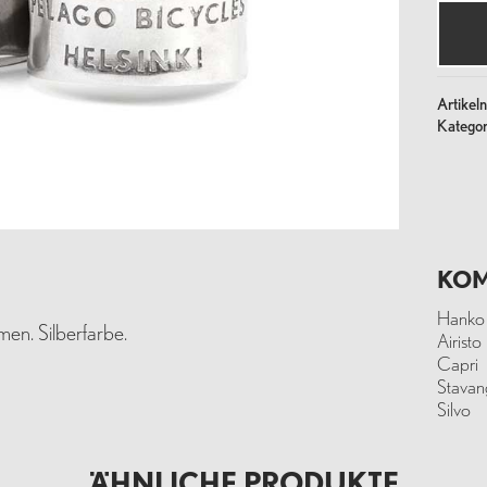
30,0
Stahl
Silber
Meng
Artike
Kategor
KOM
Hanko
n. Silberfarbe.
Airisto
Capri
Stavan
Silvo
ÄHNLICHE PRODUKTE