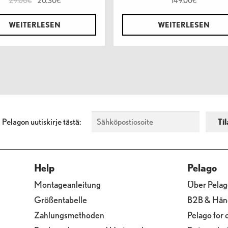
29.00
20.30
149.00
€
€
€
WEITERLESEN
WEITERLESEN
a Pelagon uutiskirje tästä:
Help
Pelago
Montageanleitung
Über Pelag
Größentabelle
B2B & Hän
Zahlungsmethoden
Pelago for