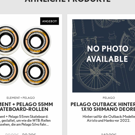
ANGEBOT!
ELEMENT + PELAGO
PELAGO
MENT + PELAGO 55MM
PELAGO OUTBACK HINTE
ATEBOARD-ROLLEN
1X10 SHIMANO DEOR
ent + Pelago 55mm Skateboard-
Hinterrad für die Outback-Modelle
, gestaltet, um wie die WTB-Reifen
Airisto und Hanko vor 2022.
sehen, die am Pelago Silvo Fahr...