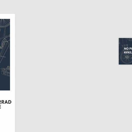
RRAD
E