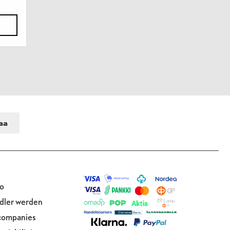
o
dler werden
 companies