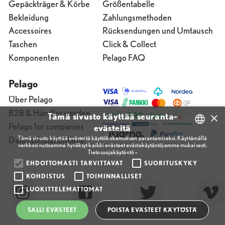
Gepäckträger & Körbe
Größentabelle
Bekleidung
Zahlungsmethoden
Accessoires
Rücksendungen und Umtausch
Taschen
Click & Collect
Komponenten
Pelago FAQ
Pelago
Über Pelago
B2B & Händler werden
×
Tämä sivusto käyttää seuranta-
Pelago for companies
evästeitä
Tämä sivusto käyttää evästeitä käyttökokemuksen parantamiseksi. Käyttämällä
Datenschutzrichtlinie
verkkosivustoamme hyväksyt kaikki evästeet evästekäytäntöjemme mukaisesti.
FINNISH
Tietosuojakäytäntö »
ENGLISH
EHDOTTOMASTI TARVITTAVAT
SUORITUSKYKY
KOHDISTUS
TOIMINNALLISET
FINNISH
LUOKITTELEMATTOMAT
SALLI EVÄSTEET
POISTA EVÄSTEET KÄYTÖSTÄ