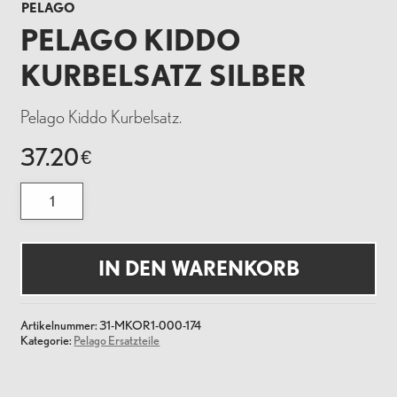
PELAGO
PELAGO KIDDO
KURBELSATZ SILBER
Pelago Kiddo Kurbelsatz.
37.20
€
Pelago
Kiddo
Kurbelsatz
Silber
Menge
IN DEN WARENKORB
Artikelnummer:
31-MKOR1-000-174
Kategorie:
Pelago Ersatzteile