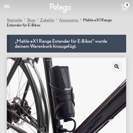
1
Startseite
Shop
Zubehör
Accessoires
Mahle eX1 Range
Extender für E-Bikes
„Mahle eX1 Range Extender für E-Bikes“ wurde
deinem Warenkorb hinzugefügt.