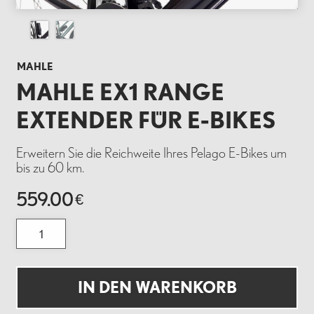
MAHLE
MAHLE EX1 RANGE
EXTENDER FÜR E-BIKES
Erweitern Sie die Reichweite Ihres Pelago E-Bikes um
bis zu 60 km.
559.00
€
Mahle
eX1
Range
Extender
für
E-
IN DEN WARENKORB
Bikes
Menge