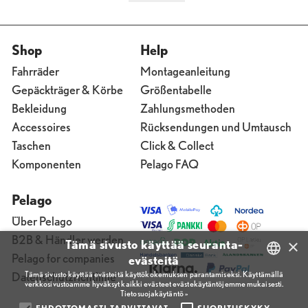
Shop
Help
Fahrräder
Montageanleitung
Gepäckträger & Körbe
Größentabelle
Bekleidung
Zahlungsmethoden
Accessoires
Rücksendungen und Umtausch
Taschen
Click & Collect
Komponenten
Pelago FAQ
Pelago
Über Pelago
B2B & Händler werden
×
Tämä sivusto käyttää seuranta-
Pelago for companies
evästeitä
Tämä sivusto käyttää evästeitä käyttökokemuksen parantamiseksi. Käyttämällä
Datenschutzrichtlinie
verkkosivustoamme hyväksyt kaikki evästeet evästekäytäntöjemme mukaisesti.
FINNISH
Tietosuojakäytäntö »
ENGLISH