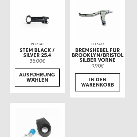
PELAGO
PELAGO
STEM BLACK /
BREMSHEBEL FÜR
SILVER 25.4
BROOKLYN/BRISTOL
SILBER VORNE
35.00
€
9.90
€
AUSFÜHRUNG
IN DEN
WÄHLEN
WARENKORB