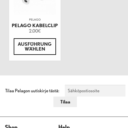
PELAGO
PELAGO KABELCLIP
2.00
€
AUSFÜHRUNG
WÄHLEN
Tilaa Pelagon uutiskirje tästä:
Shop
Help