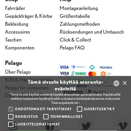
Fahrräder
Montageanleitung
Gepäckträger & Körbe
Größentabelle
Bekleidung
Zahlungsmethoden
Accessoires
Rücksendungen und Umtausch
Taschen
Click & Collect
Komponenten
Pelago FAQ
Pelago
Über Pelago
B2B & Händler werden
×
Tämä sivusto käyttää seuranta-
Pelago for companies
evästeitä
Tämä sivusto käyttää evästeitä käyttökokemuksen parantamiseksi. Käyttämällä
Datenschutzrichtlinie
verkkosivustoamme hyväksyt kaikki evästeet evästekäytäntöjemme mukaisesti.
FINNISH
Tietosuojakäytäntö »
ENGLISH
EHDOTTOMASTI TARVITTAVAT
SUORITUSKYKY
KOHDISTUS
TOIMINNALLISET
FINNISH
LUOKITTELEMATTOMAT