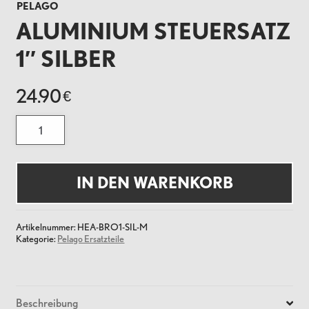
PELAGO
ALUMINIUM STEUERSATZ
1″ SILBER
24.90
€
Aluminium
Steuersatz
1"
Silber
Menge
IN DEN WARENKORB
Artikelnummer:
HEA-BRO1-SIL-M
Kategorie:
Pelago Ersatzteile
Beschreibung