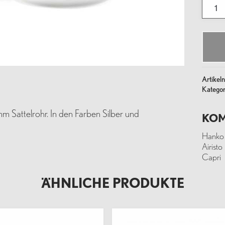
Sattel
Edelst
-
29,8
Meng
Artike
Kategor
m Sattelrohr. In den Farben Silber und
KOM
Hanko
Airisto
Capri
ÄHNLICHE PRODUKTE