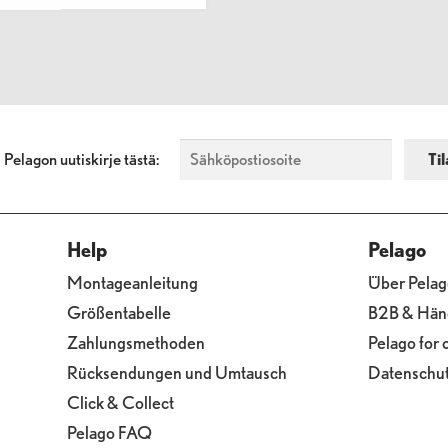
a Pelagon uutiskirje tästä:
Help
Pelago
Montageanleitung
Über Pelag
Größentabelle
B2B & Hän
Zahlungsmethoden
Pelago for
Rücksendungen und Umtausch
Datenschutz
Click & Collect
Pelago FAQ