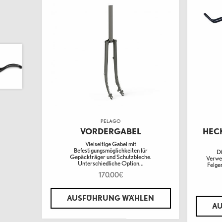
PELAGO
VORDERGABEL
HEC
Vielseitige Gabel mit
Befestigungsmöglichkeiten für
Di
Gepäckträger und Schutzbleche.
Verwen
Unterschiedliche Option...
Felge
170.00
€
AUSFÜHRUNG WÄHLEN
A