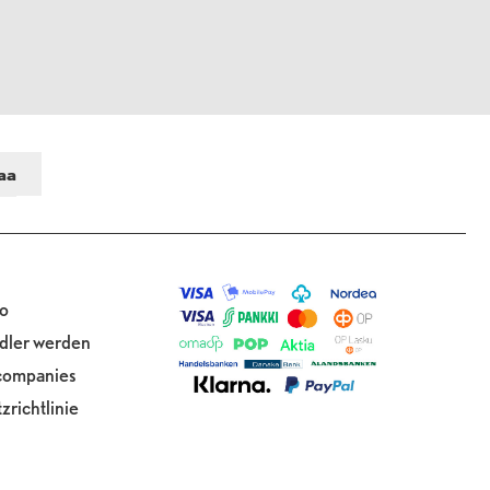
o
dler werden
 companies
richtlinie