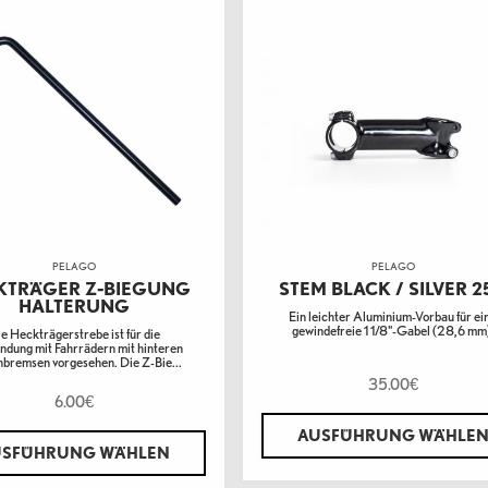
PELAGO
PELAGO
KTRÄGER Z-BIEGUNG
STEM BLACK / SILVER 2
HALTERUNG
Ein leichter Aluminium-Vorbau für ei
gewindefreie 1 1/8"-Gabel (28,6 mm
e Heckträgerstrebe ist für die
dung mit Fahrrädern mit hinteren
nbremsen vorgesehen. Die Z-Bie...
35.00
€
6.00
€
AUSFÜHRUNG WÄHLE
USFÜHRUNG WÄHLEN