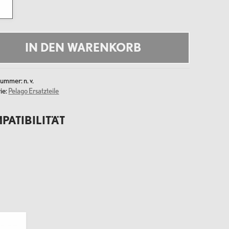
klemme
ahl
mm
e
IN DEN WARENKORB
lnummer:
n. v.
ie:
Pelago Ersatzteile
PATIBILITÄT