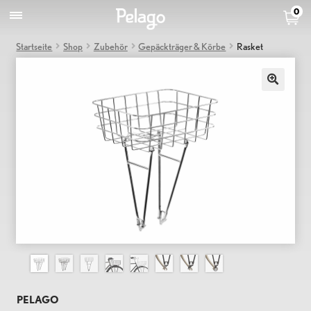
0
Startseite
Shop
Zubehör
Gepäckträger & Körbe
Rasket
PELAGO