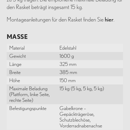
den Rasket beträgt insgesamt 15 kg.
Montageanleitungen für den Rasket finden Sie
hier
.
MASSE
Material
Edelstahl
Gewicht
1600 g
Länge
325 mm
Breite
385 mm
Höhe
150 mm
Maximale Beladung
15 kg (5 kg, 5 kg, 5 kg)
(Plattform, linke Seite,
rechte Seite)
Befestigungspunkte
Gabelkrone –
Gepäckträgeröse,
Schutzblechöse,
Vorderradnabenachse