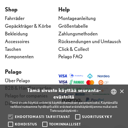
Shop
Help
Fahrräder
Montageanleitung
Gepäckträger & Körbe
Größentabelle
Bekleidung
Zahlungsmethoden
Accessoires
Rücksendungen und Umtausch
Taschen
Click & Collect
Komponenten
Pelago FAQ
Pelago
Über Pelago
B2B & Händler werden
×
Tämä sivusto käyttää seuranta-
Pelago for companies
evästeitä
Tämä sivusto käyttää evästeitä käyttökokemuksen parantamiseksi. Käyttämällä
Datenschutzrichtlinie
verkkosivustoamme hyväksyt kaikki evästeet evästekäytäntöjemme mukaisesti.
FINNISH
Tietosuojakäytäntö »
ENGLISH
EHDOTTOMASTI TARVITTAVAT
SUORITUSKYKY
KOHDISTUS
TOIMINNALLISET
FINNISH