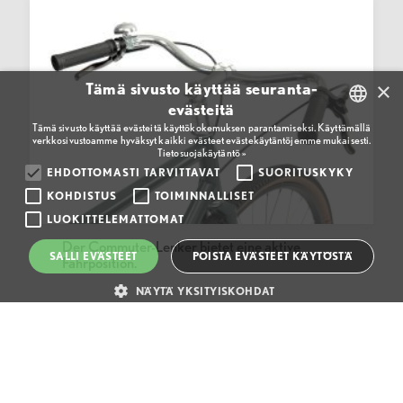
×
Tämä sivusto käyttää seuranta-
evästeitä
Tämä sivusto käyttää evästeitä käyttökokemuksen parantamiseksi. Käyttämällä
verkkosivustoamme hyväksyt kaikki evästeet evästekäytäntöjemme mukaisesti.
FINNISH
Tietosuojakäytäntö »
ENGLISH
EHDOTTOMASTI TARVITTAVAT
SUORITUSKYKY
KOHDISTUS
TOIMINNALLISET
FINNISH
LUOKITTELEMATTOMAT
Der Commuter-Lenker bietet eine aktive
SALLI EVÄSTEET
POISTA EVÄSTEET KÄYTÖSTÄ
Fahrposition.
NÄYTÄ YKSITYISKOHDAT
Ehdottomasti tarvittavat
Suorituskyky
Kohdistus
Toiminnalliset
Luokittelemattomat