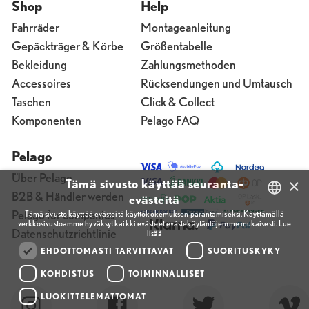
Shop
Help
Fahrräder
Montageanleitung
Gepäckträger & Körbe
Größentabelle
Bekleidung
Zahlungsmethoden
Accessoires
Rücksendungen und Umtausch
Taschen
Click & Collect
Komponenten
Pelago FAQ
Pelago
Über Pelago
×
Tämä sivusto käyttää seuranta-
B2B & Händler werden
evästeitä
Pelago for companies
Tämä sivusto käyttää evästeitä käyttökokemuksen parantamiseksi. Käyttämällä
verkkosivustoamme hyväksyt kaikki evästeet evästekäytäntöjemme mukaisesti.
Lue
FINNISH
Datenschutzrichtlinie
lisää
ENGLISH
EHDOTTOMASTI TARVITTAVAT
SUORITUSKYKY
FINNISH
KOHDISTUS
TOIMINNALLISET
LUOKITTELEMATTOMAT