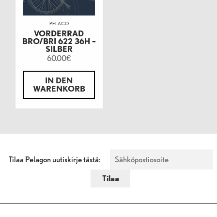
PELAGO
VORDERRAD
BRO/BRI 622 36H –
SILBER
60.00
€
IN DEN
WARENKORB
Tilaa Pelagon uutiskirje tästä: