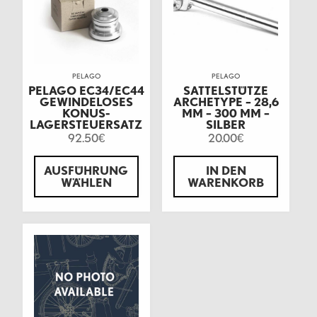
PELAGO
PELAGO
PELAGO EC34/EC44
SATTELSTÜTZE
GEWINDELOSES
ARCHETYPE – 28,6
KONUS-
MM – 300 MM –
LAGERSTEUERSATZ
SILBER
92.50
20.00
€
€
AUSFÜHRUNG
IN DEN
WÄHLEN
WARENKORB