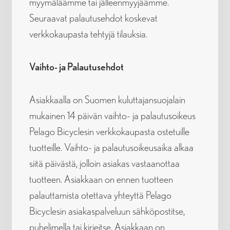
myymäläämme tai jälleenmyyjäämme.
Seuraavat palautusehdot koskevat
verkkokaupasta tehtyjä tilauksia.
Vaihto- ja Palautusehdot
Asiakkaalla on Suomen kuluttajansuojalain
mukainen 14 päivän vaihto- ja palautusoikeus
Pelago Bicyclesin verkkokaupasta ostetuille
tuotteille. Vaihto- ja palautusoikeusaika alkaa
siitä päivästä, jolloin asiakas vastaanottaa
tuotteen. Asiakkaan on ennen tuotteen
palauttamista otettava yhteyttä Pelago
Bicyclesin asiakaspalveluun sähköpostitse,
puhelimella tai kirjeitse. Asiakkaan on