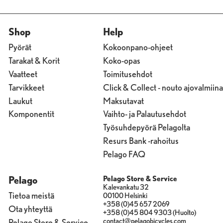
Shop
Help
Pyörät
Kokoonpano-ohjeet
Tarakat & Korit
Koko-opas
Vaatteet
Toimitusehdot
Tarvikkeet
Click & Collect - nouto ajovalmiina
Laukut
Maksutavat
Komponentit
Vaihto- ja Palautusehdot
Työsuhdepyörä Pelagolta
Resurs Bank -rahoitus
Pelago FAQ
Pelago
Pelago Store & Service
Kalevankatu 32
Tietoa meistä
00100 Helsinki
+358 (0)45 657 2069
Ota yhteyttä
+358 (0)45 804 9303 (Huolto)
contact@pelagobicycles.com
Pelago Store & Service