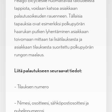
Pelago Bicyclesille huomattavaa taloudellista
tappiota, voidaan katsoa asiakkaan
palautusoikeuden rauenneen. Tällaisia
tapauksia ovat esimerkiksi polkupyörän
haarukan putken lyhentäminen asiakkaan
toivomaan mittaan tai lisätilauksesta ja
asiakkaan tilauksesta suoritettu polkupyörän
rungon maalaus.
Liitä palautukseen seuraavat tiedot:
– Tilauksen numero
– Nimesi, osoitteesi, sähköpostiosoittesi ja
puhelinnumerosi