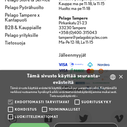
Kauppa: ma-pe 11-18, la 11-15
Pelago Pyörähuolto
Huolto: ma-pe 11-18
Pelago Tampere x
Pelago Tampere
Kantapuoti
Pirkankatu 21-23
B2B & Kauppiaille
33230 Tampere
+358 (0)400-315043
Pelago yrityksille
tampere@pelagobicycles.com
Tietosuoja
Ma-Pe 12-18, La 11-15
Jälleenmyyjät
×
Tämä sivusto käyttää seuranta-
evästeitä
Tämä sivusto käyttää evästeitä käyttökokemuksen parantamiseksi. Käyttämällä
verkkosivustoamme hyväksyt kaikki evästeet evästekäytäntöjemme mukaisesti.
FINNISH
Tietosuojakäytäntö »
ENGLISH
EHDOTTOMASTI TARVITTAVAT
SUORITUSKYKY
KOHDISTUS
TOIMINNALLISET
FINNISH
LUOKITTELEMATTOMAT