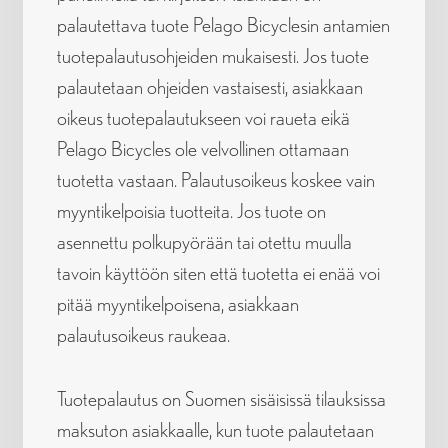
palautettava tuote Pelago Bicyclesin antamien
tuotepalautusohjeiden mukaisesti. Jos tuote
palautetaan ohjeiden vastaisesti, asiakkaan
oikeus tuotepalautukseen voi raueta eikä
Pelago Bicycles ole velvollinen ottamaan
tuotetta vastaan. Palautusoikeus koskee vain
myyntikelpoisia tuotteita. Jos tuote on
asennettu polkupyörään tai otettu muulla
tavoin käyttöön siten että tuotetta ei enää voi
pitää myyntikelpoisena, asiakkaan
palautusoikeus raukeaa.
Tuotepalautus on Suomen sisäisissä tilauksissa
maksuton asiakkaalle, kun tuote palautetaan