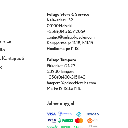
Pelago Store & Service
Kalevankatu 32
00100 Helsinki
+358 (0)45 657 2069
contact@pelagobicycles.com
ervice
Kauppa: ma-pe 11-18, la 11-15
Huolto: ma-pe 11-18
lto
x Kantapuoti
Pelago Tampere
Pirkankatu 21-23
le
33230 Tampere
+358 (0)400-315043
tampere@pelagobicycles.com
Ma-Pe 12-18, La 11-15
Jälleenmyyjät