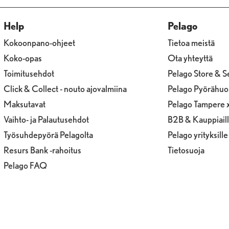
Help
Pelago
Kokoonpano-ohjeet
Tietoa meistä
Koko-opas
Ota yhteyttä
Toimitusehdot
Pelago Store & S
Click & Collect - nouto ajovalmiina
Pelago Pyörähuo
Maksutavat
Pelago Tampere 
Vaihto- ja Palautusehdot
B2B & Kauppiail
Työsuhdepyörä Pelagolta
Pelago yrityksille
Resurs Bank -rahoitus
Tietosuoja
Pelago FAQ