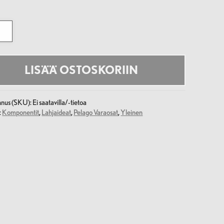
etti
al
LISÄÄ OSTOSKORIIN
nnus (SKU):
Ei saatavilla/-tietoa
:
Komponentit
,
Lahjaideat
,
Pelago Varaosat
,
Yleinen