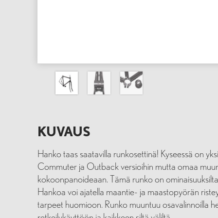
KUVAUS
Hanko taas saatavilla runkosettinä! Kyseessä on yksi
Commuter ja Outback versioihin mutta omaa mu
kokoonpanoideaan. Tämä runko on ominaisuuksiltaan
Hankoa voi ajatella maantie- ja maastopyörän riste
tarpeet huomioon. Runko muuntuu osavalinnoilla he
retkeilykäyttöön ja kaikkeen siltä väliltä.