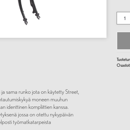
Hanko
Runkos
Charco
määrä
Tuotetu
Osastot
 ja sama runko jota on käytetty Street,
untautumiskykyä moneen muuhun
 identtinen kompliittien kanssa.
ytyksenä jossa on otettu nykypäivän
lposti työmatkatarpeista