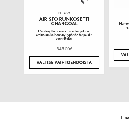
PELAGO
AIRISTO RUNKOSETTI
CHARCOAL
Hangon
va
Monikäyttöinen mixte-runko, joka on
ominaisuuksiltaan nykypäivän tarpeisiin
suunniteltu.
545.00
€
VAL
VALITSE VAIHTOEHDOISTA
Tila