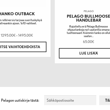
PELAGO
HANKO OUTBACK
PELAGO BULLMOOS
HANDLEBAR
 retkiversio tarjoaa suorituskykyä
ativaankin ajoon. 1x10 vaihteet.
Rajoitettu erä Pelago Bullmoose
ohjaustankoja nyt saatavilla omana
tuotteenaan! Aiemmin tanko on ollu
1295.00
–
1495.00
€
€
saatav...
65.00
€
ITSE VAIHTOEHDOISTA
LUE LISÄÄ
a Pelagon uutiskirje tästä: