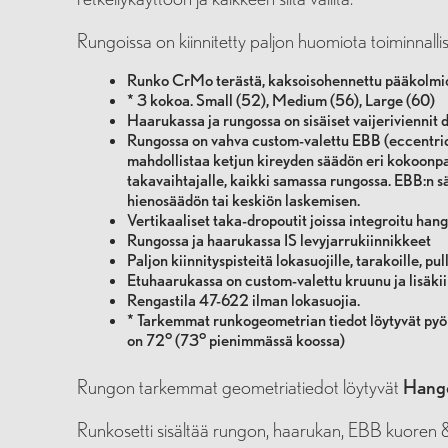
Rungoissa on kiinnitetty paljon huomiota toiminnallisii
Runko CrMo terästä, kaksoisohennettu pääkolmi
* 3 kokoa. Small (52), Medium (56), Large (60)
Haarukassa ja rungossa on sisäiset vaijeriviennit 
Rungossa on vahva custom-valettu EBB (eccentric
mahdollistaa ketjun kireyden säädön eri kokoonpano
takavaihtajalle, kaikki samassa rungossa. EBB:n 
hienosäädön tai keskiön laskemisen.
Vertikaaliset taka-dropoutit joissa integroitu hang
Rungossa ja haarukassa IS levyjarrukiinnikkeet
Paljon kiinnityspisteitä lokasuojille, tarakoille, pul
Etuhaarukassa on custom-valettu kruunu ja lisäkiin
Rengastila 47-622 ilman lokasuojia.
* Tarkemmat runkogeometrian tiedot löytyvät pyör
on 72° (73° pienimmässä koossa)
Rungon tarkemmat geometriatiedot löytyvät
Hango
Runkosetti sisältää rungon, haarukan, EBB kuoren & s