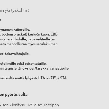
n yksityiskohtiin:
o
dynamon vaijereille.
 bottom bracket) keskiön kuori. EBB
ille: sinkulalle, napavaihteille tai
säätö mahdollistaa myös satulakulman
eri takavaihtajalle.
lotelineille sekä seisontatuille.
nityspisteitä lowrider/tarakka-variaatioille
äsivuilta mutta lyhyesti HTA on 71° ja STA
n pyöräsivulta
.
en kiinnitysruuvit ja satulatolpan