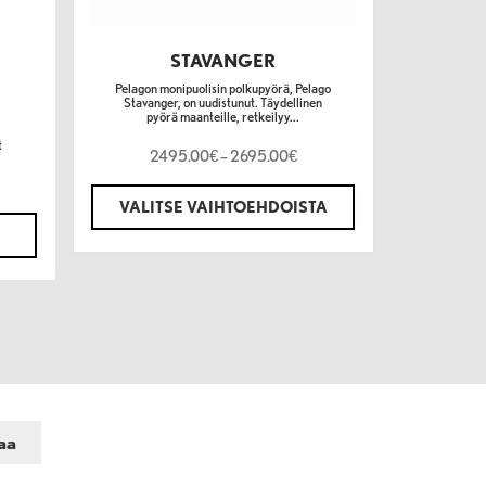
STAVANGER
E
Pelagon monipuolisin polkupyörä, Pelago
Stavanger, on uudistunut. Täydellinen
pyörä maanteille, retkeilyy...
t
2495.00
–
2695.00
€
€
VALITSE VAIHTOEHDOISTA