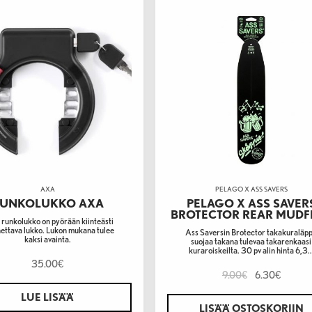
AXA
PELAGO X ASS SAVERS
UNKOLUKKO AXA
PELAGO X ASS SAVER
BROTECTOR REAR MUDF
runkolukko on pyörään kiinteästi
ettava lukko. Lukon mukana tulee
Ass Saversin Brotector takakuraläp
kaksi avainta.
suojaa takana tulevaa takarenkaasi
kuraroiskeilta. 30 pv alin hinta 6,3..
35.00
€
9.00
6.30
€
€
LUE LISÄÄ
LISÄÄ OSTOSKORIIN