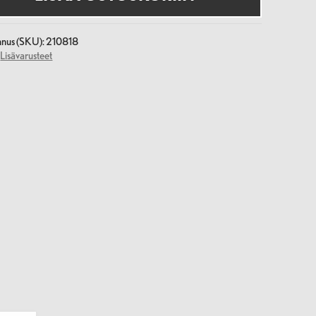
nnus (SKU):
210818
:
Lisävarusteet