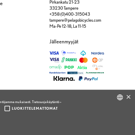
Pirkankatu 21-23
le
33230 Tampere
+358 (0)400-315043
tampere@pelagobicycles.com
Ma-Pe 12-18, La 11-15
Jälleenmyyjät
×
äntöjemme mukaisesti.
Tietosuojakäytäntö »
LUOKITTELEMATTOMAT
FINNISH
ENGLISH
FINNISH