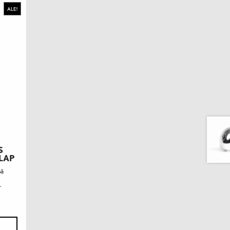
ALE!
S
LAP
pä
.