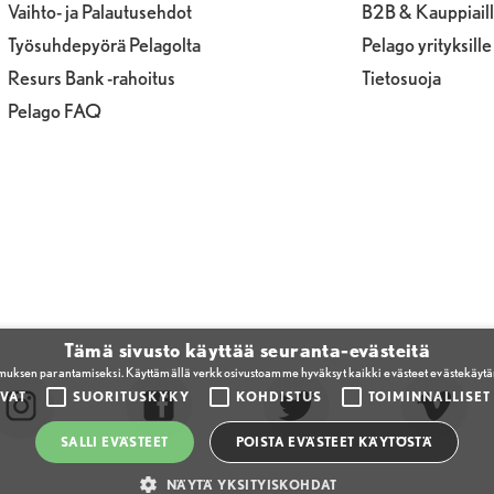
Vaihto- ja Palautusehdot
B2B & Kauppiail
Työsuhdepyörä Pelagolta
Pelago yrityksille
Resurs Bank -rahoitus
Tietosuoja
Pelago FAQ
Tämä sivusto käyttää seuranta-evästeitä
emuksen parantamiseksi. Käyttämällä verkkosivustoamme hyväksyt kaikki evästeet evästekäyt
VAT
SUORITUSKYKY
KOHDISTUS
TOIMINNALLISET
SALLI EVÄSTEET
POISTA EVÄSTEET KÄYTÖSTÄ
NÄYTÄ YKSITYISKOHDAT