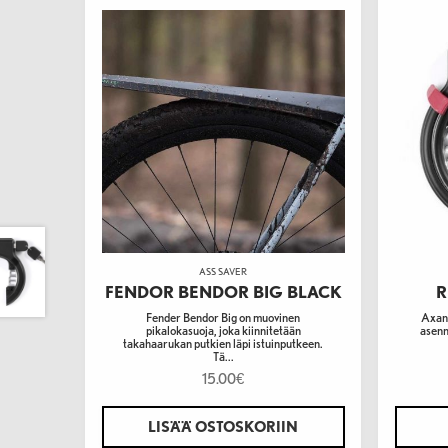
ASS SAVER
FENDOR BENDOR BIG BLACK
R
Fender Bendor Big on muovinen
Axan 
pikalokasuoja, joka kiinnitetään
asenn
takahaarukan putkien läpi istuinputkeen.
Tä...
15.00
€
LISÄÄ OSTOSKORIIN