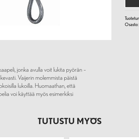
Tuotetu
Osasto
aapeli, jonka avulla voit lukita pyörän –
ukevasti. Vaijerin molemmista päistä
koisilla lukoilla. Huomaathan, että
apelia voi käyttää myös esimerkiksi
TUTUSTU MYÖS