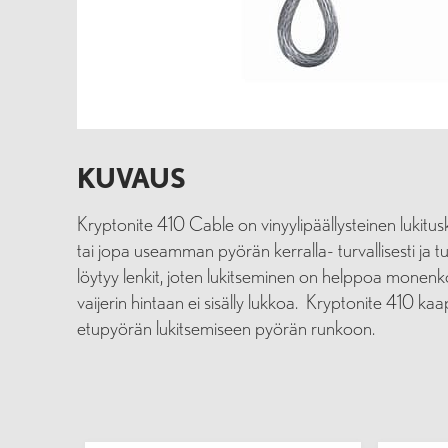
KUVAUS
Kryptonite 410 Cable on vinyylipäällysteinen lukitusk
tai jopa useamman pyörän kerralla- turvallisesti ja t
löytyy lenkit, joten lukitseminen on helppoa monenko
vaijerin hintaan ei sisälly lukkoa. Kryptonite 410 ka
etupyörän lukitsemiseen pyörän runkoon.