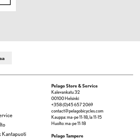
Pelago Store & Service
Kalevankatu 32
00100 Helsinki
+358 (0)45 657 2069
contact@pelagobicycles.com
ervice
Kauppa: ma-pe 11-18, la 11-15
Huolto: ma-pe 11-18
lto
x Kantapuoti
Pelago Tampere