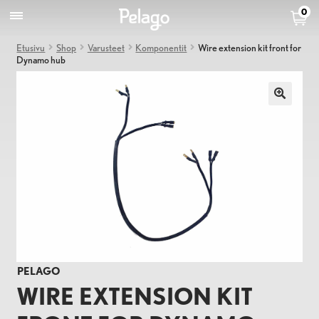
0
Etusivu
Shop
Varusteet
Komponentit
Wire extension kit front for
Dynamo hub
PELAGO
WIRE EXTENSION KIT