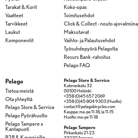
Tarakat & Korit
Koko-opas
Vaatteet
Toimitusehdot
Tarvikkeet
Click & Collect - nouto ajovalmiina
Laukut
Maksutavat
Komponentit
Vaihto- ja Palautusehdot
Työsuhdepyörä Pelagolta
Resurs Bank -rahoitus
Pelago FAQ
Pelago
Pelago Store & Service
Kalevankatu 32
Tietoa meistä
00100 Helsinki
+358 (0)45 657 2069
Ota yhteyttä
+358 (0)45 804 9303 (Huolto)
contact@pelagobicycles.com
Pelago Store & Service
Kauppa: ma-pe 11-18, la 11-15
Pelago Pyörähuolto
Huolto: ma-pe 11-18
Pelago Tampere x
Pelago Tampere
Kantapuoti
Pirkankatu 21-23
B2B & Kauppiaille
33230 Tampere