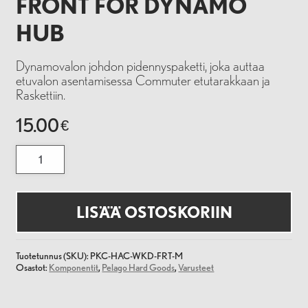
FRONT FOR DYNAMO
HUB
Dynamovalon johdon pidennyspaketti, joka auttaa
etuvalon asentamisessa Commuter etutarakkaan ja
Raskettiin.
15.00
€
Wire
extension
kit
front
for
Dynamo
LISÄÄ OSTOSKORIIN
hub
määrä
Tuotetunnus (SKU):
PKC-HAC-WKD-FRT-M
Osastot:
Komponentit
,
Pelago Hard Goods
,
Varusteet