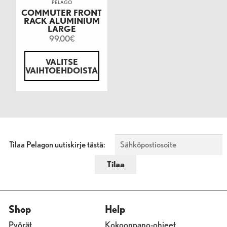
PELAGO
COMMUTER FRONT
RACK ALUMINIUM
LARGE
99.00
€
VALITSE
VAIHTOEHDOISTA
Tilaa Pelagon uutiskirje tästä:
Shop
Help
Pyörät
Kokoonpano-ohjeet