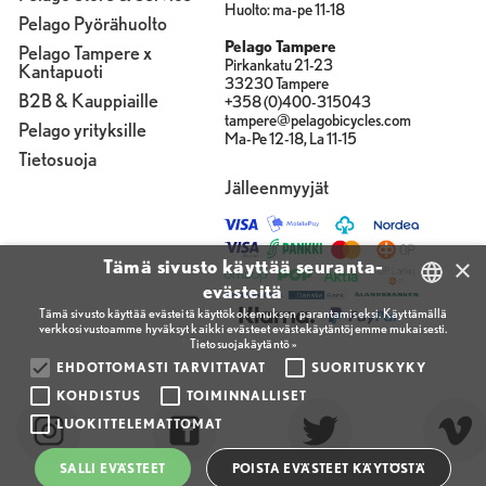
Huolto: ma-pe 11-18
Pelago Pyörähuolto
Pelago Tampere
Pelago Tampere x
Pirkankatu 21-23
Kantapuoti
33230 Tampere
B2B & Kauppiaille
+358 (0)400-315043
tampere@pelagobicycles.com
Pelago yrityksille
Ma-Pe 12-18, La 11-15
Tietosuoja
Jälleenmyyjät
×
Tämä sivusto käyttää seuranta-
evästeitä
Tämä sivusto käyttää evästeitä käyttökokemuksen parantamiseksi. Käyttämällä
verkkosivustoamme hyväksyt kaikki evästeet evästekäytäntöjemme mukaisesti.
FINNISH
Tietosuojakäytäntö »
ENGLISH
EHDOTTOMASTI TARVITTAVAT
SUORITUSKYKY
KOHDISTUS
TOIMINNALLISET
FINNISH
LUOKITTELEMATTOMAT
SALLI EVÄSTEET
POISTA EVÄSTEET KÄYTÖSTÄ