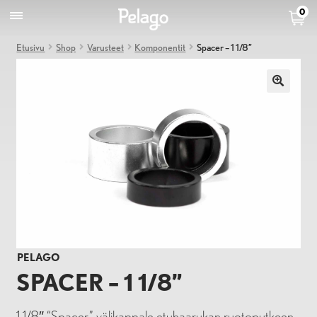
0
Etusivu
Shop
Varusteet
Komponentit
Spacer – 1 1/8”
PELAGO
SPACER – 1 1/8”
1 1/8″ “Spacer” välikappale etuhaarukan ruotoputkeen.