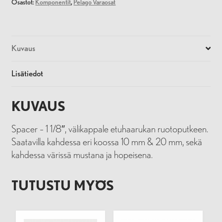
Osastot:
Komponentit
,
Pelago Varaosat
Kuvaus
Lisätiedot
KUVAUS
Spacer – 1 1/8″, välikappale etuhaarukan ruotoputkeen.
Saatavilla kahdessa eri koossa 10 mm & 20 mm, sekä
kahdessa värissä mustana ja hopeisena.
TUTUSTU MYÖS