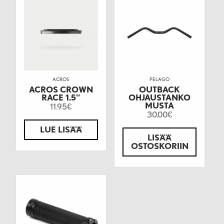
ACROS
PELAGO
ACROS CROWN
OUTBACK
RACE 1.5″
OHJAUSTANKO
MUSTA
11.95
€
30.00
€
LUE LISÄÄ
LISÄÄ
OSTOSKORIIN