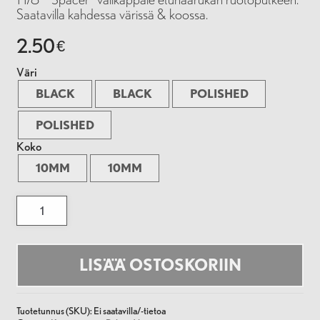
Saatavilla kahdessa värissä & koossa.
2.50
€
Väri
BLACK
BLACK
POLISHED
POLISHED
Koko
10MM
10MM
Spacer
-
1
1/8''
määrä
LISÄÄ OSTOSKORIIN
Tuotetunnus (SKU):
Ei saatavilla/-tietoa