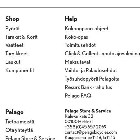
Shop
Help
Pyörät
Kokoonpano-ohjeet
Tarakat & Korit
Koko-opas
Vaatteet
Toimitusehdot
Tarvikkeet
Click & Collect - nouto ajovalmiina
Laukut
Maksutavat
Komponentit
Vaihto- ja Palautusehdot
Työsuhdepyörä Pelagolta
Resurs Bank -rahoitus
Pelago FAQ
Pelago
Pelago Store & Service
Kalevankatu 32
Tietoa meistä
00100 Helsinki
+358 (0)45 657 2069
Ota yhteyttä
contact@pelagobicycles.com
Kauppa: ma-pe 11-18, la 11-15
Pelago Store & Service