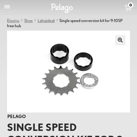
0
Etusivu
Shop
Lahjaideat
Single speed conversion kit for 9-10SP
free hub
PELAGO
SINGLE SPEED