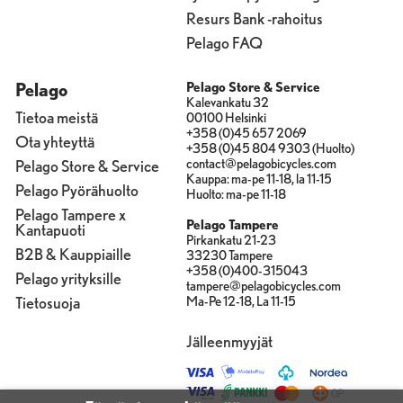
Resurs Bank -rahoitus
Pelago FAQ
Pelago
Pelago Store & Service
Kalevankatu 32
Tietoa meistä
00100 Helsinki
+358 (0)45 657 2069
Ota yhteyttä
+358 (0)45 804 9303 (Huolto)
contact@pelagobicycles.com
Pelago Store & Service
Kauppa: ma-pe 11-18, la 11-15
Pelago Pyörähuolto
Huolto: ma-pe 11-18
Pelago Tampere x
Pelago Tampere
Kantapuoti
Pirkankatu 21-23
B2B & Kauppiaille
33230 Tampere
+358 (0)400-315043
Pelago yrityksille
tampere@pelagobicycles.com
Tietosuoja
Ma-Pe 12-18, La 11-15
Jälleenmyyjät