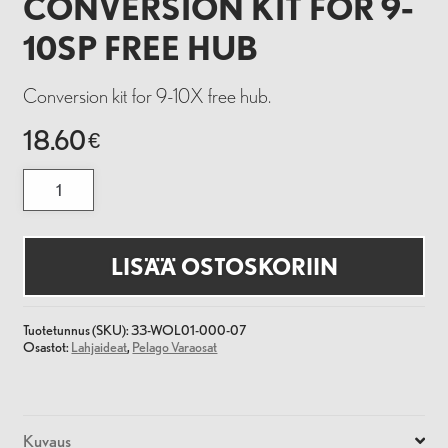
CONVERSION KIT FOR 9-
10SP FREE HUB
Conversion kit for 9-10X free hub.
18.60
€
Single
speed
conversion
kit
for
9-
LISÄÄ OSTOSKORIIN
10SP
free
hub
määrä
Tuotetunnus (SKU):
33-WOL01-000-07
Osastot:
Lahjaideat
,
Pelago Varaosat
Kuvaus