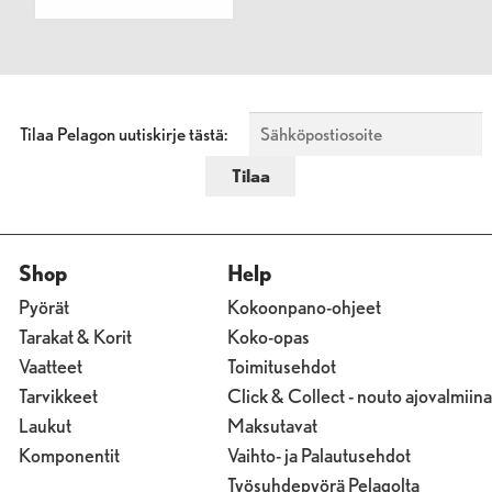
Tilaa Pelagon uutiskirje tästä:
Shop
Help
Pyörät
Kokoonpano-ohjeet
Tarakat & Korit
Koko-opas
Vaatteet
Toimitusehdot
Tarvikkeet
Click & Collect - nouto ajovalmiina
Laukut
Maksutavat
Komponentit
Vaihto- ja Palautusehdot
Työsuhdepyörä Pelagolta