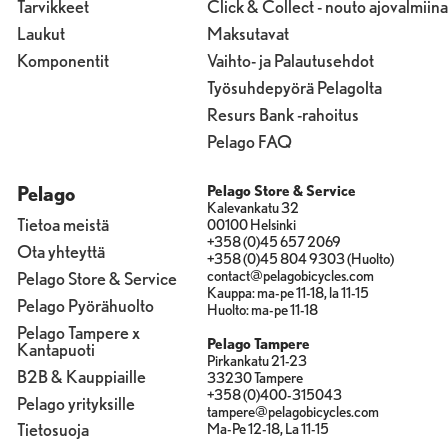
Tarvikkeet
Click & Collect - nouto ajovalmiina
Laukut
Maksutavat
Komponentit
Vaihto- ja Palautusehdot
Työsuhdepyörä Pelagolta
Resurs Bank -rahoitus
Pelago FAQ
Pelago
Pelago Store & Service
Kalevankatu 32
Tietoa meistä
00100 Helsinki
+358 (0)45 657 2069
Ota yhteyttä
+358 (0)45 804 9303 (Huolto)
contact@pelagobicycles.com
Pelago Store & Service
Kauppa: ma-pe 11-18, la 11-15
Pelago Pyörähuolto
Huolto: ma-pe 11-18
Pelago Tampere x
Pelago Tampere
Kantapuoti
Pirkankatu 21-23
B2B & Kauppiaille
33230 Tampere
+358 (0)400-315043
Pelago yrityksille
tampere@pelagobicycles.com
Tietosuoja
Ma-Pe 12-18, La 11-15