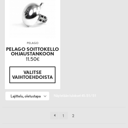
PELAGO
PELAGO SOITTOKELLO
OHJAUSTANKOON
11.50
€
VALITSE
VAIHTOEHDOISTA
Näytetään tulokset 41–51 / 51
Lajittelu, oletustapa
1
2