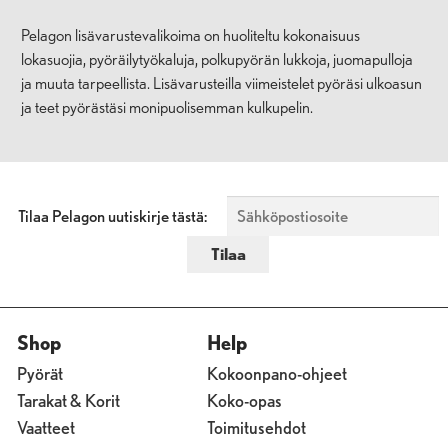
Pelagon lisävarustevalikoima on huoliteltu kokonaisuus
lokasuojia, pyöräilytyökaluja, polkupyörän lukkoja, juomapulloja
ja muuta tarpeellista. Lisävarusteilla viimeistelet pyöräsi ulkoasun
ja teet pyörästäsi monipuolisemman kulkupelin.
Tilaa Pelagon uutiskirje tästä:
Shop
Help
Pyörät
Kokoonpano-ohjeet
Tarakat & Korit
Koko-opas
Vaatteet
Toimitusehdot