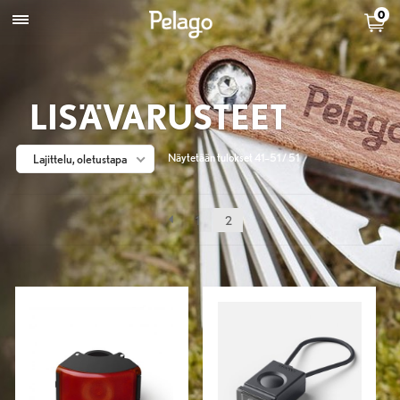
0
LISÄVARUSTEET
Näytetään tulokset 41–51 / 51
Lajittelu, oletustapa
1
2