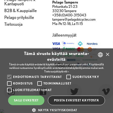
Pelago Tampere
Kantapuoti
Pirkankatu 21-23
B2B & Kauppiaille
33230 Tampere
+358 (0)400-315043
Pelago yrityksille
tampere@pelagobicycles.com
Tietosuoja
Ma-Pe 12-18, La 11-15
Jälleenmyyjät
×
Tämä sivusto käyttää seuranta-
evästeitä
Tämä sivusto käyttää evästeitä käyttökokemuksen parantamiseksi. Käyttämällä
verkkosivustoamme hyväksyt kaikki evästeet evästekäytäntöjemme mukaisesti.
FINNISH
Tietosuojakäytäntö »
ENGLISH
EHDOTTOMASTI TARVITTAVAT
SUORITUSKYKY
KOHDISTUS
TOIMINNALLISET
FINNISH
LUOKITTELEMATTOMAT
SALLI EVÄSTEET
POISTA EVÄSTEET KÄYTÖSTÄ
NÄYTÄ YKSITYISKOHDAT