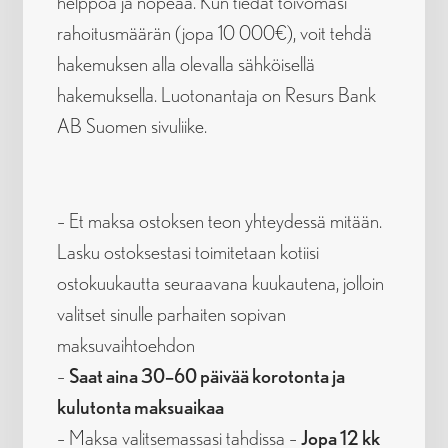
helppoa ja nopeaa. Kun tiedät toivomasi
rahoitusmäärän (jopa 10 000€), voit tehdä
hakemuksen alla olevalla sähköisellä
hakemuksella. Luotonantaja on Resurs Bank
AB Suomen sivuliike.
– Et maksa ostoksen teon yhteydessä mitään.
Lasku ostoksestasi toimitetaan kotiisi
ostokuukautta seuraavana kuukautena, jolloin
valitset sinulle parhaiten sopivan
maksuvaihtoehdon
–
Saat aina 30–60 päivää korotonta ja
kulutonta maksuaikaa
– Maksa valitsemassasi tahdissa –
Jopa 12 kk