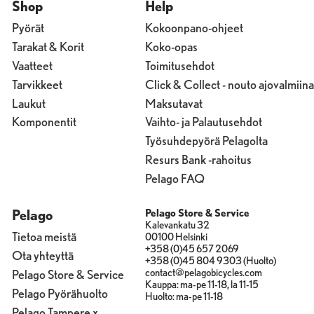
Shop
Help
Pyörät
Kokoonpano-ohjeet
Tarakat & Korit
Koko-opas
Vaatteet
Toimitusehdot
Tarvikkeet
Click & Collect - nouto ajovalmiina
Laukut
Maksutavat
Komponentit
Vaihto- ja Palautusehdot
Työsuhdepyörä Pelagolta
Resurs Bank -rahoitus
Pelago FAQ
Pelago
Pelago Store & Service
Kalevankatu 32
Tietoa meistä
00100 Helsinki
+358 (0)45 657 2069
Ota yhteyttä
+358 (0)45 804 9303 (Huolto)
contact@pelagobicycles.com
Pelago Store & Service
Kauppa: ma-pe 11-18, la 11-15
Pelago Pyörähuolto
Huolto: ma-pe 11-18
Pelago Tampere x