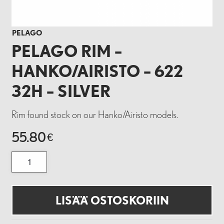
PELAGO
PELAGO RIM –
HANKO/AIRISTO – 622
32H – SILVER
Rim found stock on our Hanko/Airisto models.
55.80
€
Pelago
Rim
-
Hanko/Airisto
-
622
LISÄÄ OSTOSKORIIN
32H
-
Silver