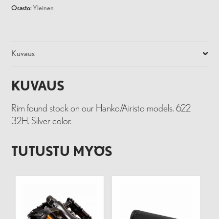
määrä
Osasto:
Yleinen
Kuvaus
KUVAUS
Rim found stock on our Hanko/Airisto models. 622
32H. Silver color.
TUTUSTU MYÖS