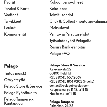
Pyörät
Kokoonpano-ohjeet
Tarakat & Korit
Koko-opas
Vaatteet
Toimitusehdot
Tarvikkeet
Click & Collect - nouto ajovalmiina
Laukut
Maksutavat
Komponentit
Vaihto- ja Palautusehdot
Työsuhdepyörä Pelagolta
Resurs Bank -rahoitus
Pelago FAQ
Pelago
Pelago Store & Service
Kalevankatu 32
Tietoa meistä
00100 Helsinki
+358 (0)45 657 2069
Ota yhteyttä
+358 (0)45 804 9303 (Huolto)
contact@pelagobicycles.com
Pelago Store & Service
Kauppa: ma-pe 11-18, la 11-15
Pelago Pyörähuolto
Huolto: ma-pe 11-18
Pelago Tampere x
Pelago Tampere
Kantapuoti
Pirkankatu 21-23