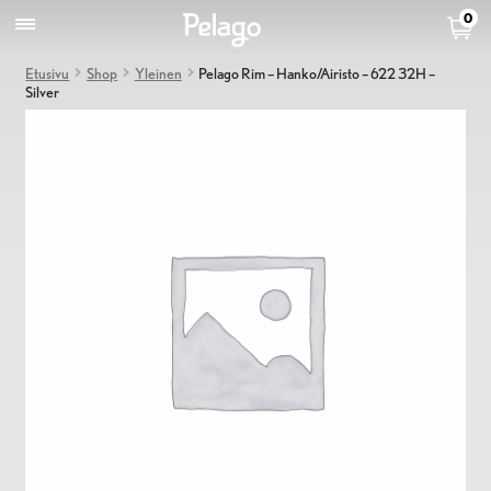
0
Etusivu
Shop
Yleinen
Pelago Rim – Hanko/Airisto – 622 32H –
Silver