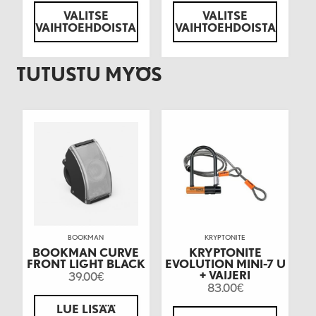
VALITSE
VALITSE
VAIHTOEHDOISTA
VAIHTOEHDOISTA
TUTUSTU MYÖS
BOOKMAN
KRYPTONITE
BOOKMAN CURVE
KRYPTONITE
FRONT LIGHT BLACK
EVOLUTION MINI-7 U
+ VAIJERI
39.00
€
83.00
€
LUE LISÄÄ