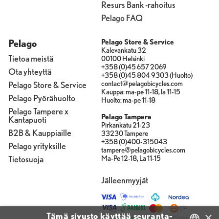
Resurs Bank -rahoitus
Pelago FAQ
Pelago
Pelago Store & Service
Kalevankatu 32
Tietoa meistä
00100 Helsinki
+358 (0)45 657 2069
Ota yhteyttä
+358 (0)45 804 9303 (Huolto)
contact@pelagobicycles.com
Pelago Store & Service
Kauppa: ma-pe 11-18, la 11-15
Pelago Pyörähuolto
Huolto: ma-pe 11-18
Pelago Tampere x
Pelago Tampere
Kantapuoti
Pirkankatu 21-23
B2B & Kauppiaille
33230 Tampere
+358 (0)400-315043
Pelago yrityksille
tampere@pelagobicycles.com
Tietosuoja
Ma-Pe 12-18, La 11-15
Jälleenmyyjät
×
Tämä sivusto käyttää seuranta-