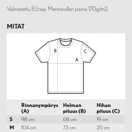
Valmistettu EU:ssa. Merinovillan paino 170g/m2.
MITAT
Rinnanympärys
Helman
Hihan
(A)
pituus (B)
pituus (C)
S
98 cm
68 cm
19 cm
M
104 cm
73 cm
20 cm