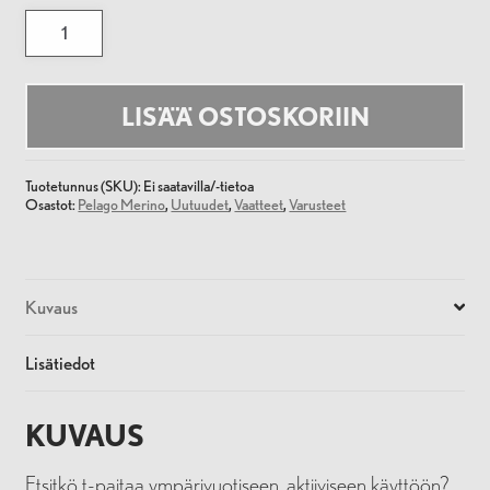
Pelago
Merino
T-
shirt
Green
Natura
LISÄÄ OSTOSKORIIN
määrä
Tuotetunnus (SKU):
Ei saatavilla/-tietoa
Osastot:
Pelago Merino
,
Uutuudet
,
Vaatteet
,
Varusteet
Kuvaus
Lisätiedot
KUVAUS
Etsitkö t-paitaa ympärivuotiseen, aktiiviseen käyttöön?