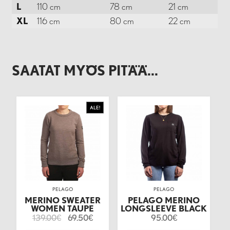
L
110 cm
78 cm
21 cm
XL
116 cm
80 cm
22 cm
SAATAT MYÖS PITÄÄ...
ALE!
PELAGO
PELAGO
MERINO SWEATER
PELAGO MERINO
WOMEN TAUPE
LONGSLEEVE BLACK
139.00
69.50
95.00
€
€
€