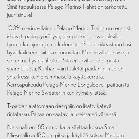
Siinä tapauksessa Pelago Merino T-shirt on tarkoitettu
juuri sinulle!
100% merinovillainen Pelago Merino T-shirt on rennosti
istuva t-paita pyöräilyyn, bikepackingiin, vaelluksille,
työmatka-ajoon ja matkailuun jne. Se on oikeastaan tosi
hyvä kaikkeen, kiitos merinovillan. Merinovilla ei haise ja
se tuntuu hyvältä ihollasi. Sitä ei tarvitse edes pestä
säännöllisesti. Kunhan vain tuuletat paidan, niin se on
yhtä fressi kuin ensimmäisellä käyttökerralla.
Kerrospukeudu Pelago Merino Longsleeve -paitaan tai
Pelago Merino Sweateriin kun kylmä yllättää.
T-paidan ajattomaan designiin on lisätty kätevä
rintatasku. Paitaa on saatavilla useissa eri väreissä.
Naismalli on 165 cm pitkä ja käyttää kokoa Small.
Miesmalli on 180 cm pitkä ja käyttää kokoa Medium.