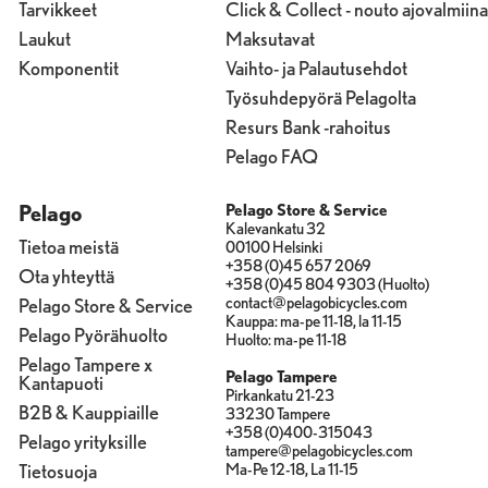
Tarvikkeet
Click & Collect - nouto ajovalmiina
Laukut
Maksutavat
Komponentit
Vaihto- ja Palautusehdot
Työsuhdepyörä Pelagolta
Resurs Bank -rahoitus
Pelago FAQ
Pelago
Pelago Store & Service
Kalevankatu 32
Tietoa meistä
00100 Helsinki
+358 (0)45 657 2069
Ota yhteyttä
+358 (0)45 804 9303 (Huolto)
contact@pelagobicycles.com
Pelago Store & Service
Kauppa: ma-pe 11-18, la 11-15
Pelago Pyörähuolto
Huolto: ma-pe 11-18
Pelago Tampere x
Pelago Tampere
Kantapuoti
Pirkankatu 21-23
B2B & Kauppiaille
33230 Tampere
+358 (0)400-315043
Pelago yrityksille
tampere@pelagobicycles.com
Tietosuoja
Ma-Pe 12-18, La 11-15