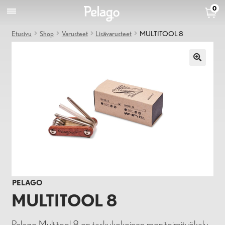
0
Etusivu
Shop
Varusteet
Lisävarusteet
MULTITOOL 8
PELAGO
MULTITOOL 8
Pelago Multitool 8 on taskukokoinen monitoimityökalu.