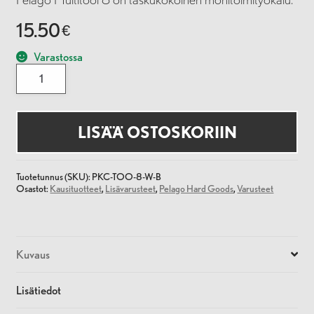
15.50
€
Varastossa
MULTITOOL
8
määrä
LISÄÄ OSTOSKORIIN
Tuotetunnus (SKU):
PKC-TOO-8-W-B
Osastot:
Kausituotteet
,
Lisävarusteet
,
Pelago Hard Goods
,
Varusteet
Kuvaus
Lisätiedot