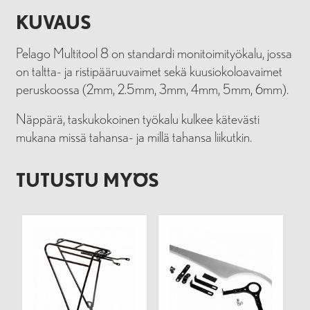
KUVAUS
Pelago Multitool 8 on standardi monitoimityökalu, jossa
on taltta- ja ristipääruuvaimet sekä kuusiokoloavaimet
peruskoossa (2mm, 2.5mm, 3mm, 4mm, 5mm, 6mm).
Näppärä, taskukokoinen työkalu kulkee kätevästi
mukana missä tahansa- ja millä tahansa liikutkin.
TUTUSTU MYÖS