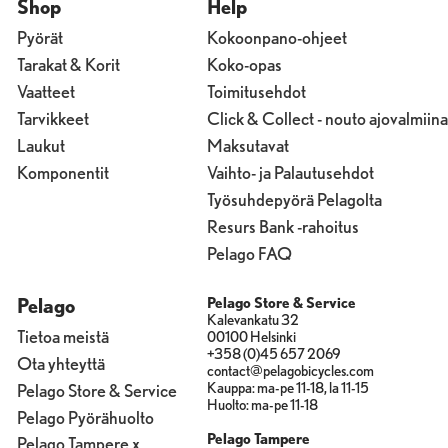
Shop
Help
Pyörät
Kokoonpano-ohjeet
Tarakat & Korit
Koko-opas
Vaatteet
Toimitusehdot
Tarvikkeet
Click & Collect - nouto ajovalmiina
Laukut
Maksutavat
Komponentit
Vaihto- ja Palautusehdot
Työsuhdepyörä Pelagolta
Resurs Bank -rahoitus
Pelago FAQ
Pelago
Pelago Store & Service
Kalevankatu 32
Tietoa meistä
00100 Helsinki
+358 (0)45 657 2069
Ota yhteyttä
contact@pelagobicycles.com
Kauppa: ma-pe 11-18, la 11-15
Pelago Store & Service
Huolto: ma-pe 11-18
Pelago Pyörähuolto
Pelago Tampere
Pelago Tampere x