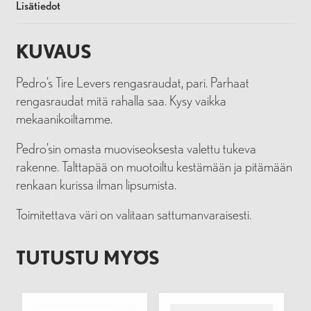
Lisätiedot
KUVAUS
Pedro’s Tire Levers rengasraudat, pari. Parhaat
rengasraudat mitä rahalla saa. Kysy vaikka
mekaanikoiltamme.
Pedro’sin omasta muoviseoksesta valettu tukeva
rakenne. Talttapää on muotoiltu kestämään ja pitämään
renkaan kurissa ilman lipsumista.
Toimitettava väri on valitaan sattumanvaraisesti.
TUTUSTU MYÖS