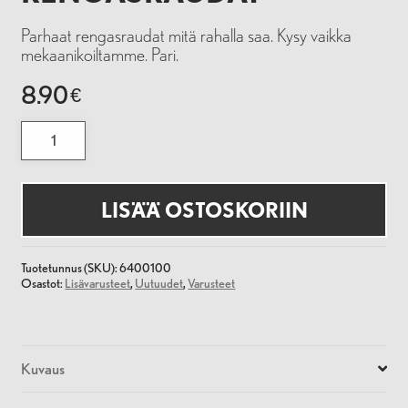
Parhaat rengasraudat mitä rahalla saa. Kysy vaikka
mekaanikoiltamme. Pari.
8.90
€
Pedro's
Rengasraudat
määrä
LISÄÄ OSTOSKORIIN
Tuotetunnus (SKU):
6400100
Osastot:
Lisävarusteet
,
Uutuudet
,
Varusteet
Kuvaus