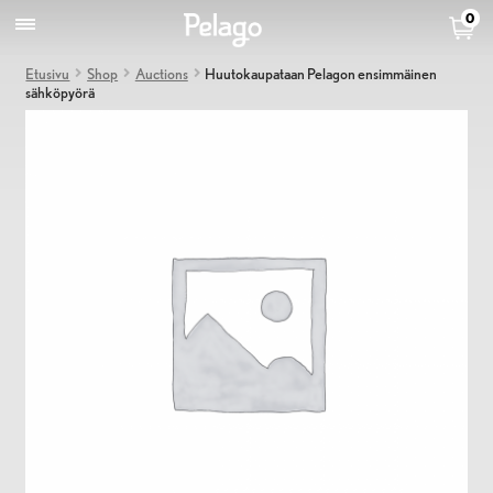
0
Etusivu
Shop
Auctions
Huutokaupataan Pelagon ensimmäinen
sähköpyörä