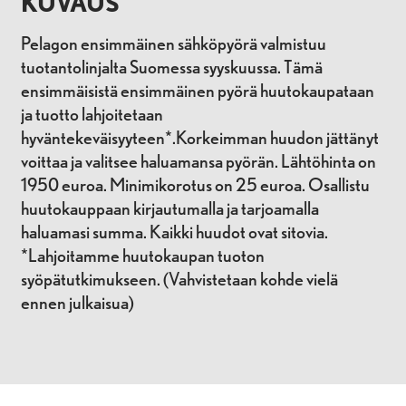
KUVAUS
Pelagon ensimmäinen sähköpyörä valmistuu
tuotantolinjalta Suomessa syyskuussa. Tämä
ensimmäisistä ensimmäinen pyörä huutokaupataan
ja tuotto lahjoitetaan
hyväntekeväisyyteen*.
Korkeimman huudon jättänyt
voittaa ja valitsee haluamansa pyörän.
Lähtöhinta on
1950 euroa.
Minimikorotus on 25 euroa.
Osallistu
huutokauppaan kirjautumalla ja tarjoamalla
haluamasi summa.
Kaikki huudot ovat sitovia.
*Lahjoitamme huutokaupan tuoton
syöpätutkimukseen. (Vahvistetaan kohde vielä
ennen julkaisua)