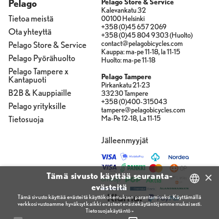
Pelago
Pelago Store & Service
Kalevankatu 32
Tietoa meistä
00100 Helsinki
+358 (0)45 657 2069
Ota yhteyttä
+358 (0)45 804 9303 (Huolto)
contact@pelagobicycles.com
Pelago Store & Service
Kauppa: ma-pe 11-18, la 11-15
Pelago Pyörähuolto
Huolto: ma-pe 11-18
Pelago Tampere x
Pelago Tampere
Kantapuoti
Pirkankatu 21-23
B2B & Kauppiaille
33230 Tampere
+358 (0)400-315043
Pelago yrityksille
tampere@pelagobicycles.com
Tietosuoja
Ma-Pe 12-18, La 11-15
Jälleenmyyjät
×
Tämä sivusto käyttää seuranta-
evästeitä
Tämä sivusto käyttää evästeitä käyttökokemuksen parantamiseksi. Käyttämällä
verkkosivustoamme hyväksyt kaikki evästeet evästekäytäntöjemme mukaisesti.
FINNISH
Tietosuojakäytäntö »