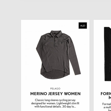
ALE!
PELAGO
MERINO JERSEY WOMEN
FORM
Classic long sleeve cycling jersey
designed for women. Lightweight slim fit
Formal
with functional details. 30 day lo...
a mul
fo