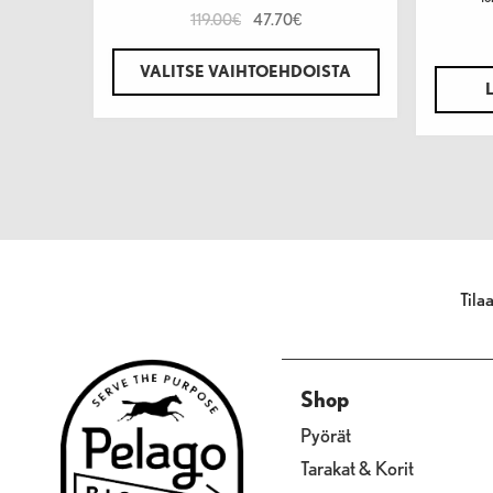
119.00
47.70
€
€
VALITSE VAIHTOEHDOISTA
Tila
Shop
Pyörät
Tarakat & Korit