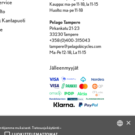
ervice
Kauppa: ma-pe 11-18, la 11-15
Huolto: ma-pe 11-18
lto
x Kantapuoti
Pelago Tampere
Pirkankatu 21-23
le
33230 Tampere
+358 (0)400-315043
tampere@pelagobicycles.com
Ma-Pe 12-18, La 11-15
Jälleenmyyjät
×
äntöjemme mukaisesti.
Tietosuojakäytäntö »
LUOKITTELEMATTOMAT