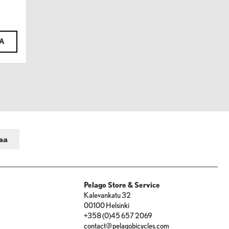
TA
Pelago Store & Service
Kalevankatu 32
00100 Helsinki
+358 (0)45 657 2069
contact@pelagobicycles.com