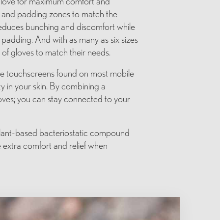
o glove for maximum comfort and
rs and padding zones to match the
 reduces bunching and discomfort while
e padding. And with as many as six sizes
 of gloves to match their needs.
uchscreens found on most mobile
ity in your skin. By combining a
gloves; you can stay connected to your
lant-based bacteriostatic compound
le extra comfort and relief when