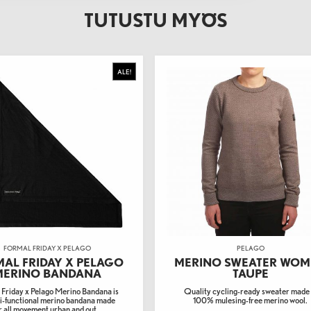
TUTUSTU MYÖS
ALE!
FORMAL FRIDAY X PELAGO
PELAGO
AL FRIDAY X PELAGO
MERINO SWEATER WO
MERINO BANDANA
TAUPE
 Friday x Pelago Merino Bandana is
Quality cycling-ready sweater made 
ti-functional merino bandana made
100% mulesing-free merino wool.
r all movement urban and out...