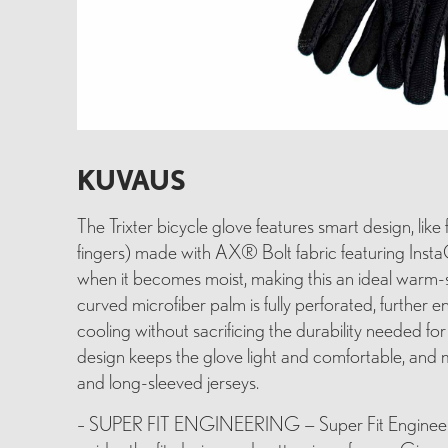
KUVAUS
The Trixter bicycle glove features smart design, lik
fingers) made with AX® Bolt fabric featuring InstaC
when it becomes moist, making this an ideal warm-se
curved microfiber palm is fully perforated, furth
cooling without sacrificing the durability needed for 
design keeps the glove light and comfortable, and 
and long-sleeved jerseys.
– SUPER FIT ENGINEERING — Super Fit Engineering