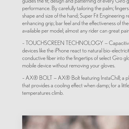
guides the fit; design and patterning of every Gir
performance. By carefully tailoring the palm; finge
shape and size of the hand; Super Fit Engineering
enhancing grip; bar feel and the effectiveness of th
available per model; almost any rider can great pair
– TOUCHSCREEN TECHNOLOGY — Capacitive to
devices like the iPhone react to natural bio-electric
conductive fiber into the fingertips of select Giro 
mobile device without removing your gloves.
– AX® BOLT — AX® Bolt featuring InstaChill; a p
that provides a cooling effect when damp; for a litt
temperatures climb.