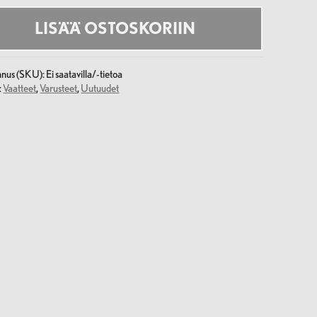
LISÄÄ OSTOSKORIIN
nnus (SKU):
Ei saatavilla/-tietoa
:
Vaatteet
,
Varusteet
,
Uutuudet