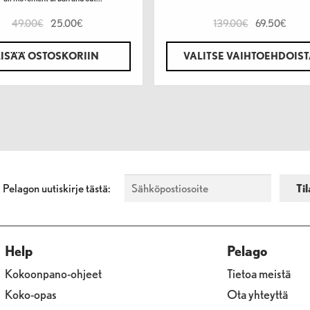
49.00
25.00
139.00
69.50
€
€
€
€
LISÄÄ OSTOSKORIIN
VALITSE VAIHTOEHDOIS
a Pelagon uutiskirje tästä:
Help
Pelago
Kokoonpano-ohjeet
Tietoa meistä
Koko-opas
Ota yhteyttä