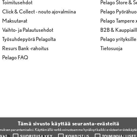
Toimitusehdot
Pelago Store & S
Click & Collect - nouto ajovalmiina
Pelago Pyörähuo
Maksutavat
Pelago Tampere 
Vaihto- ja Palautusehdot
B2B & Kauppiail
Työsuhdepyörä Pelagolta
Pelago yrityksille
Resurs Bank -rahoitus
Tietosuoja
Pelago FAQ
Tämä sivusto käyttää seuranta-evästeitä
emuksen parantamiseksi. Käyttämällä verkkosivustoamme hyväksyt kaikki evästeet evästekäyt
VAT
SUORITUSKYKY
KOHDISTUS
TOIMINNALLISET