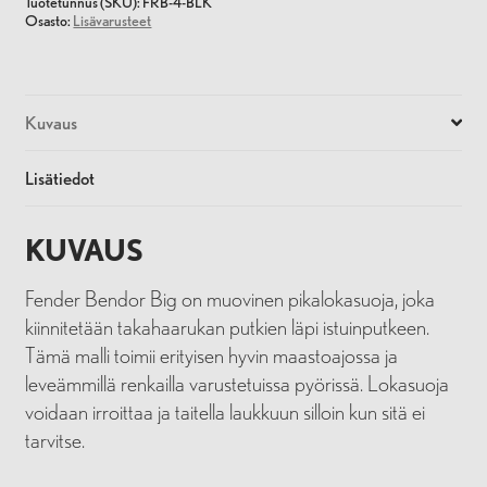
Tuotetunnus (SKU):
FRB-4-BLK
Osasto:
Lisävarusteet
Kuvaus
Lisätiedot
KUVAUS
Fender Bendor Big on muovinen pikalokasuoja, joka
kiinnitetään takahaarukan putkien läpi istuinputkeen.
Tämä malli toimii erityisen hyvin maastoajossa ja
leveämmillä renkailla varustetuissa pyörissä. Lokasuoja
voidaan irroittaa ja taitella laukkuun silloin kun sitä ei
tarvitse.