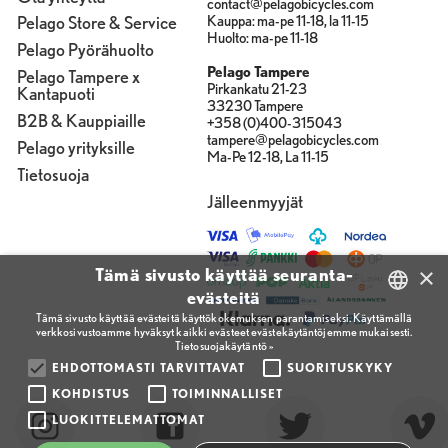
contact@pelagobicycles.com
Kauppa: ma-pe 11-18, la 11-15
Pelago Store & Service
Huolto: ma-pe 11-18
Pelago Pyörähuolto
Pelago Tampere
Pelago Tampere x
Pirkankatu 21-23
Kantapuoti
33230 Tampere
B2B & Kauppiaille
+358 (0)400-315043
tampere@pelagobicycles.com
Pelago yrityksille
Ma-Pe 12-18, La 11-15
Tietosuoja
Jälleenmyyjät
×
Tämä sivusto käyttää seuranta-
evästeitä
Tämä sivusto käyttää evästeitä käyttökokemuksen parantamiseksi. Käyttämällä
verkkosivustoamme hyväksyt kaikki evästeet evästekäytäntöjemme mukaisesti.
FINNISH
Tietosuojakäytäntö »
ENGLISH
EHDOTTOMASTI TARVITTAVAT
SUORITUSKYKY
KOHDISTUS
TOIMINNALLISET
FINNISH
LUOKITTELEMATTOMAT