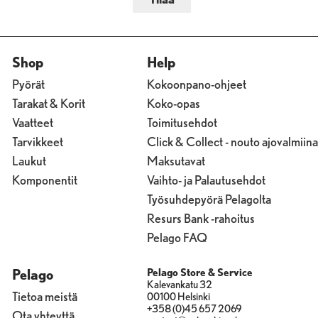
Shop
Help
Pyörät
Kokoonpano-ohjeet
Tarakat & Korit
Koko-opas
Vaatteet
Toimitusehdot
Tarvikkeet
Click & Collect - nouto ajovalmiina
Laukut
Maksutavat
Komponentit
Vaihto- ja Palautusehdot
Työsuhdepyörä Pelagolta
Resurs Bank -rahoitus
Pelago FAQ
Pelago
Pelago Store & Service
Kalevankatu 32
Tietoa meistä
00100 Helsinki
+358 (0)45 657 2069
Ota yhteyttä