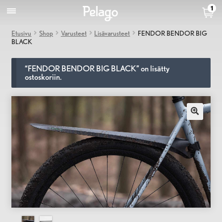
1
Etusivu
Shop
Varusteet
Lisävarusteet
FENDOR BENDOR BIG
BLACK
“FENDOR BENDOR BIG BLACK” on lisätty
ostoskoriin.