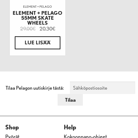
ELEMENT + PELAGO
ELEMENT + PELAGO
55MM SKATE
WHEELS
29.00
20.30
€
€
LUE LISÄÄ
Tilaa Pelagon uutiskirje tästä:
Shop
Help
Pyörät
Kokoonpano-ohjeet