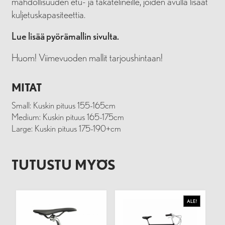
mahdollisuuden etu- ja takatelineille, joiden avulla lisäät
kuljetuskapasiteettia.
Lue lisää pyörämallin sivulta.
Huom! Viimevuoden mallit tarjoushintaan!
MITAT
Small: Kuskin pituus 155-165cm
Medium: Kuskin pituus 165-175cm
Large: Kuskin pituus 175-190+cm
TUTUSTU MYÖS
ALE!