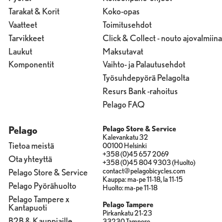
Tarakat & Korit
Koko-opas
Vaatteet
Toimitusehdot
Tarvikkeet
Click & Collect - nouto ajovalmiina
Laukut
Maksutavat
Komponentit
Vaihto- ja Palautusehdot
Työsuhdepyörä Pelagolta
Resurs Bank -rahoitus
Pelago FAQ
Pelago
Pelago Store & Service
Kalevankatu 32
Tietoa meistä
00100 Helsinki
+358 (0)45 657 2069
Ota yhteyttä
+358 (0)45 804 9303 (Huolto)
contact@pelagobicycles.com
Pelago Store & Service
Kauppa: ma-pe 11-18, la 11-15
Pelago Pyörähuolto
Huolto: ma-pe 11-18
Pelago Tampere x
Pelago Tampere
Kantapuoti
Pirkankatu 21-23
B2B & Kauppiaille
33230 Tampere