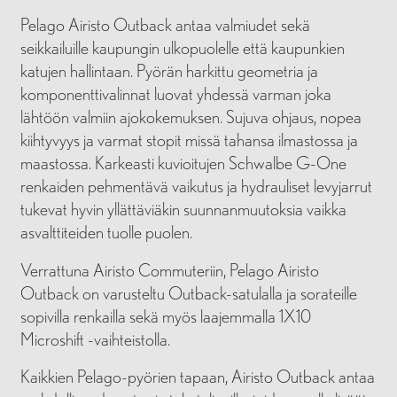
Pelago Airisto Outback antaa valmiudet sekä
seikkailuille kaupungin ulkopuolelle että kaupunkien
katujen hallintaan. Pyörän harkittu geometria ja
komponenttivalinnat luovat yhdessä varman joka
lähtöön valmiin ajokokemuksen. Sujuva ohjaus, nopea
kiihtyvyys ja varmat stopit missä tahansa ilmastossa ja
maastossa. Karkeasti kuvioitujen Schwalbe G-One
renkaiden pehmentävä vaikutus ja hydrauliset levyjarrut
tukevat hyvin yllättäviäkin suunnanmuutoksia vaikka
asvalttiteiden tuolle puolen.
Verrattuna Airisto Commuteriin, Pelago Airisto
Outback on varusteltu Outback-satulalla ja sorateille
sopivilla renkailla sekä myös laajemmalla 1X10
Microshift -vaihteistolla.
Kaikkien Pelago-pyörien tapaan, Airisto Outback antaa