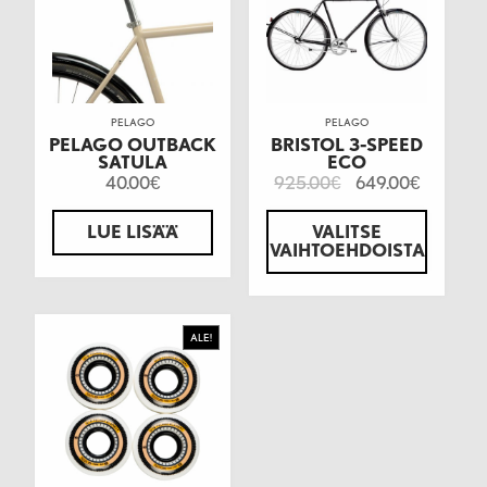
PELAGO
PELAGO
PELAGO OUTBACK
BRISTOL 3-SPEED
SATULA
ECO
40.00
925.00
649.00
€
€
€
LUE LISÄÄ
VALITSE
VAIHTOEHDOISTA
ALE!