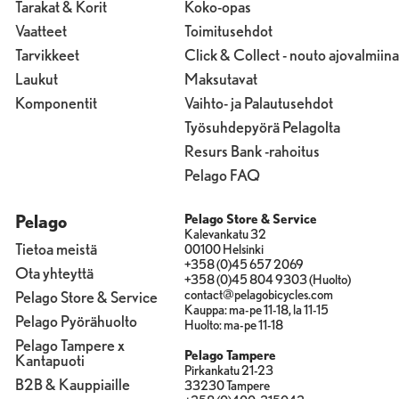
Tarakat & Korit
Koko-opas
Vaatteet
Toimitusehdot
Tarvikkeet
Click & Collect - nouto ajovalmiina
Laukut
Maksutavat
Komponentit
Vaihto- ja Palautusehdot
Työsuhdepyörä Pelagolta
Resurs Bank -rahoitus
Pelago FAQ
Pelago
Pelago Store & Service
Kalevankatu 32
Tietoa meistä
00100 Helsinki
+358 (0)45 657 2069
Ota yhteyttä
+358 (0)45 804 9303 (Huolto)
contact@pelagobicycles.com
Pelago Store & Service
Kauppa: ma-pe 11-18, la 11-15
Pelago Pyörähuolto
Huolto: ma-pe 11-18
Pelago Tampere x
Pelago Tampere
Kantapuoti
Pirkankatu 21-23
B2B & Kauppiaille
33230 Tampere