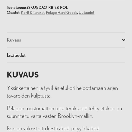
Tuotetunnus (SKU):
DAO-RB-SB-POL
Osastot:
Korit & Tarakat
,
Pelago Hard Goods
,
Uutuudet
Kuvaus
Lisätiedot
KUVAUS
Yksinkertainen ja tyylikäs etukori helpottamaan arjen
tavaroiden kuljetusta.
Pelagon ruostumattomasta teräksestä tehty etukori on
suunniteltu varta vasten Brooklyn-malliin.
Kori on valmistettu kestävästä ja tyylikkäästä