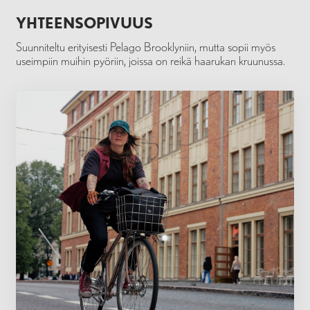
YHTEENSOPIVUUS
Suunniteltu erityisesti Pelago Brooklyniin, mutta sopii myös
useimpiin muihin pyöriin, joissa on reikä haarukan kruunussa.