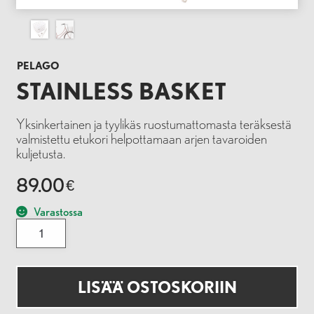
PELAGO
STAINLESS BASKET
Yksinkertainen ja tyylikäs ruostumattomasta teräksestä
valmistettu etukori helpottamaan arjen tavaroiden
kuljetusta.
89.00
€
Varastossa
Stainless
Basket
määrä
LISÄÄ OSTOSKORIIN