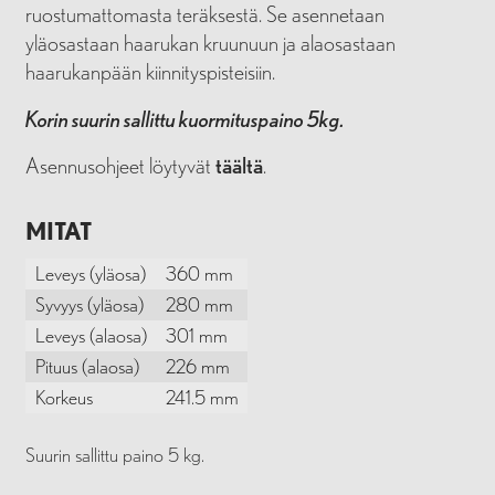
ruostumattomasta teräksestä. Se asennetaan
yläosastaan haarukan kruunuun ja alaosastaan
haarukanpään kiinnityspisteisiin.
Korin suurin sallittu kuormituspaino 5kg.
Asennusohjeet löytyvät
täältä
.
MITAT
Leveys (yläosa)
360 mm
Syvyys (yläosa)
280 mm
Leveys (alaosa)
301 mm
Pituus (alaosa)
226 mm
Korkeus
241.5 mm
Suurin sallittu paino 5 kg.