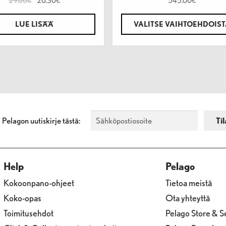
29.00
20.30
545.00
€
€
€
LUE LISÄÄ
VALITSE VAIHTOEHDOIS
a Pelagon uutiskirje tästä:
Help
Pelago
Kokoonpano-ohjeet
Tietoa meistä
Koko-opas
Ota yhteyttä
Toimitusehdot
Pelago Store & S