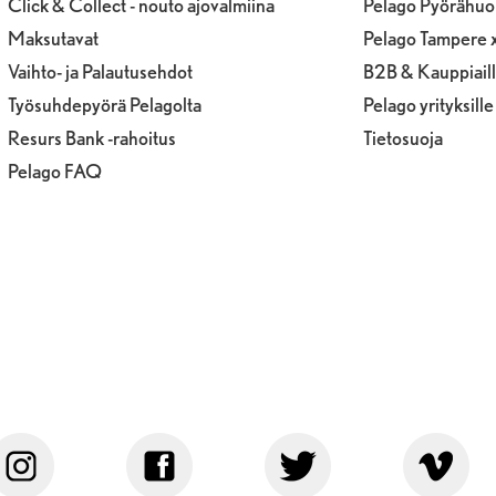
Click & Collect - nouto ajovalmiina
Pelago Pyörähuo
Maksutavat
Pelago Tampere 
Vaihto- ja Palautusehdot
B2B & Kauppiail
Työsuhdepyörä Pelagolta
Pelago yrityksille
Resurs Bank -rahoitus
Tietosuoja
Pelago FAQ