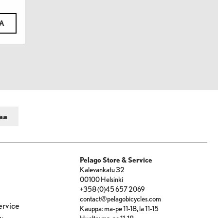
TA
Pelago Store & Service
Kalevankatu 32
00100 Helsinki
+358 (0)45 657 2069
contact@pelagobicycles.com
ervice
Kauppa: ma-pe 11-18, la 11-15