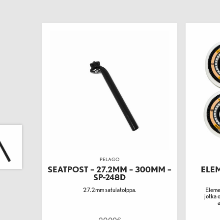
PELAGO
SEATPOST – 27.2MM – 300MM –
ELE
SP-248D
27.2mm satulatolppa.
Eleme
jotka 
a