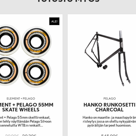
ALE!
ELEMENT + PELAGO
PELAGO
MENT + PELAGO 55MM
HANKO RUNKOSETTI
SKATE WHEELS
CHARCOAL
nt + Pelago 55mm skeittirenkaat,
Hanko on maantie- ja maastopyörä
on tehty näyttämään Pelago Silvoon
risteytys jossa on otettu nykypäivä
sennetuilta WTB:n renkailt...
pyöräilijän tarpeet huomioon.