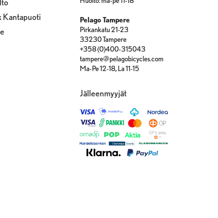
Huolto: ma-pe 11-18
lto
x Kantapuoti
Pelago Tampere
Pirkankatu 21-23
le
33230 Tampere
+358 (0)400-315043
tampere@pelagobicycles.com
Ma-Pe 12-18, La 11-15
Jälleenmyyjät