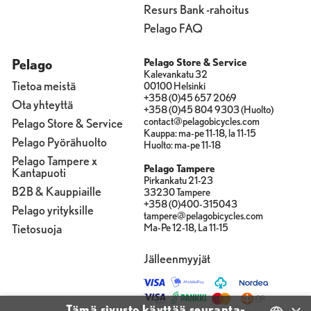
Resurs Bank -rahoitus
Pelago FAQ
Pelago
Pelago Store & Service
Kalevankatu 32
Tietoa meistä
00100 Helsinki
+358 (0)45 657 2069
Ota yhteyttä
+358 (0)45 804 9303 (Huolto)
contact@pelagobicycles.com
Pelago Store & Service
Kauppa: ma-pe 11-18, la 11-15
Pelago Pyörähuolto
Huolto: ma-pe 11-18
Pelago Tampere x
Pelago Tampere
Kantapuoti
Pirkankatu 21-23
B2B & Kauppiaille
33230 Tampere
+358 (0)400-315043
Pelago yrityksille
tampere@pelagobicycles.com
Tietosuoja
Ma-Pe 12-18, La 11-15
Jälleenmyyjät
Tämä sivusto käyttää seuranta-