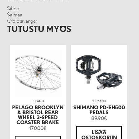
Sibbo
Saimaa
Old Stavanger
TUTUSTU MYÖS
PELAGO
SHIMANO
PELAGO BROOKLYN
SHIMANO PD-EH500
& BRISTOL REAR
PEDALS
WHEEL 3-SPEED
89.90
€
COASTER BRAKE
170.00
€
LISÄÄ
OSTOSKORIIN