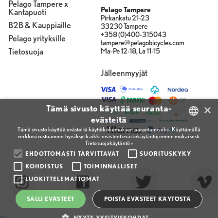
Pelago Tampere x
Pelago Tampere
Kantapuoti
Pirkankatu 21-23
B2B & Kauppiaille
33230 Tampere
+358 (0)400-315043
Pelago yrityksille
tampere@pelagobicycles.com
Tietosuoja
Ma-Pe 12-18, La 11-15
Jälleenmyyjät
×
Tämä sivusto käyttää seuranta-
evästeitä
Tämä sivusto käyttää evästeitä käyttökokemuksen parantamiseksi. Käyttämällä
verkkosivustoamme hyväksyt kaikki evästeet evästekäytäntöjemme mukaisesti.
FINNISH
Tietosuojakäytäntö »
ENGLISH
EHDOTTOMASTI TARVITTAVAT
SUORITUSKYKY
KOHDISTUS
TOIMINNALLISET
FINNISH
LUOKITTELEMATTOMAT
SALLI EVÄSTEET
POISTA EVÄSTEET KÄYTÖSTÄ
NÄYTÄ YKSITYISKOHDAT