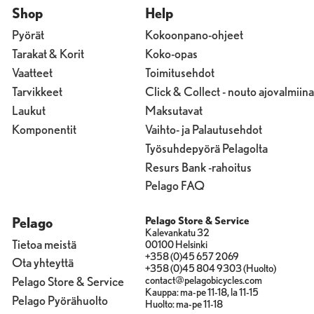
Shop
Help
Pyörät
Kokoonpano-ohjeet
Tarakat & Korit
Koko-opas
Vaatteet
Toimitusehdot
Tarvikkeet
Click & Collect - nouto ajovalmiina
Laukut
Maksutavat
Komponentit
Vaihto- ja Palautusehdot
Työsuhdepyörä Pelagolta
Resurs Bank -rahoitus
Pelago FAQ
Pelago
Pelago Store & Service
Kalevankatu 32
Tietoa meistä
00100 Helsinki
+358 (0)45 657 2069
Ota yhteyttä
+358 (0)45 804 9303 (Huolto)
contact@pelagobicycles.com
Pelago Store & Service
Kauppa: ma-pe 11-18, la 11-15
Pelago Pyörähuolto
Huolto: ma-pe 11-18