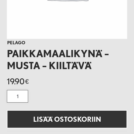
PELAGO
PAIKKAMAALIKYNÄ –
MUSTA – KIILTÄVÄ
19.90
€
Paikkamaalikynä
-
Musta
-
Kiiltävä
määrä
LISÄÄ OSTOSKORIIN