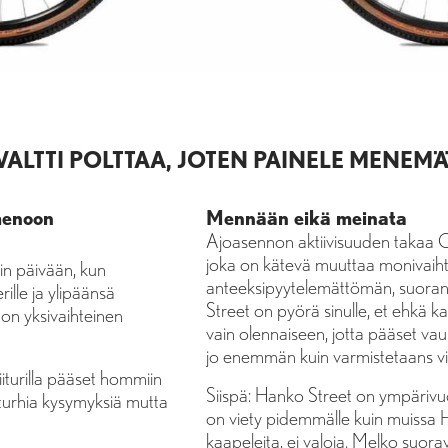
VALTTI POLTTAA, JOTEN PAINELE MENEM
menoon
Mennään eikä meinata
Ajoasennon aktiivisuuden takaa 
joka on kätevä muuttaa monivaihtei
in päivään, kun
anteeksipyytelemättömän, suoran
ille ja ylipäänsä
Street on pyörä sinulle, et ehkä ka
on yksivaihteinen
vain olennaiseen, jotta pääset vau
jo enemmän kuin varmistetaans viel
iiturilla pääset hommiin
Siispä: Hanko Street on ympärivuo
 turhia kysymyksiä mutta
on viety pidemmälle kuin muissa Ha
kaapeleita, ei valoja. Melko suorav