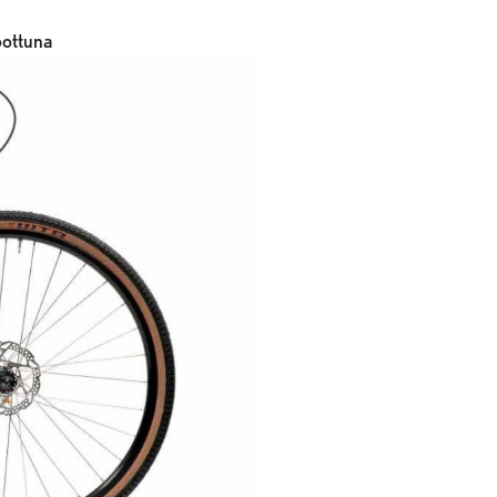
oottuna