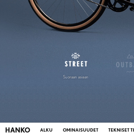
Suoraan asiaan
HANKO
ALKU
OMINAISUUDET
TEKNISET T