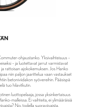
ÄÄN
Commuter-ohjaustanko. Yksivaihteisuus –
seksi – ja luotettavat jarrut varmistavat
 ja rattoisan ajokokemuksen. Jos Hanko
ipaa niin paljon jaarittelua vaan vastaukset
htiin betoniviidakon syövereihin. Pääsispä
ä tuo hilavitkutin.
tinen luottopelaaja, jossa yksinkertaisuus
nko-malleissa. Ei vaihteita, ei ylimääräisiä
iivaista? No, todella suoraviivaista.