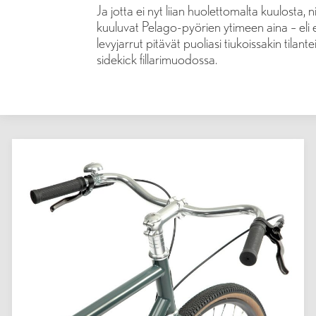
Ja jotta ei nyt liian huolettomalta kuulosta, ni
kuuluvat Pelago-pyörien ytimeen aina – eli e
levyjarrut pitävät puoliasi tiukoissakin tilant
sidekick fillarimuodossa.