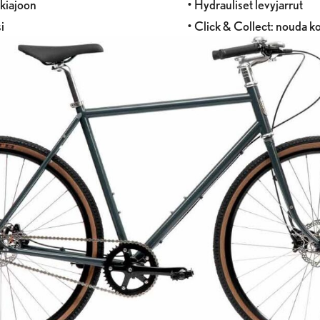
nkiajoon
• Hydrauliset levyjarrut
i
• Click & Collect: nouda k