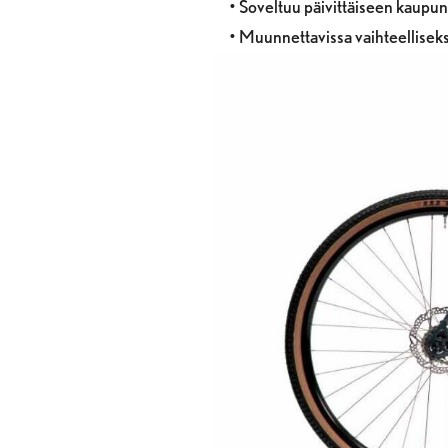
• Soveltuu päivittäiseen kaupu
• Muunnettavissa vaihteelliseks