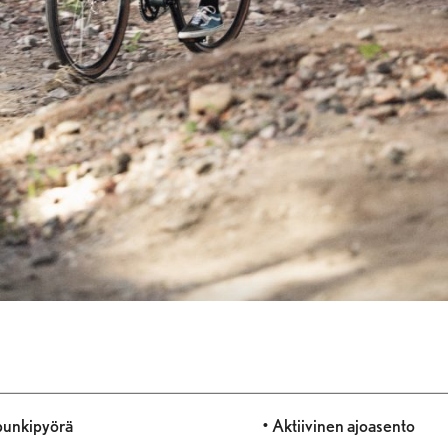
upunkipyörä
• Aktiivinen ajoasento