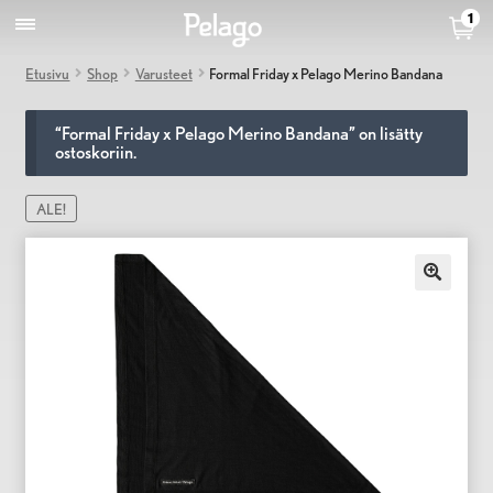
1
Etusivu
Shop
Varusteet
Formal Friday x Pelago Merino Bandana
“Formal Friday x Pelago Merino Bandana” on lisätty
ostoskoriin.
ALE!