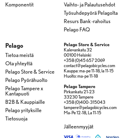
Komponentit
Vaihto- ja Palautusehdot
Työsuhdepyörä Pelagolta
Resurs Bank -rahoitus
Pelago FAQ
Pelago
Pelago Store & Service
Kalevankatu 32
Tietoa meistä
00100 Helsinki
+358 (0)45 657 2069
Ota yhteyttä
contact@pelagobicycles.com
Kauppa: ma-pe 11-18, la 11-15
Pelago Store & Service
Huolto: ma-pe 11-18
Pelago Pyörähuolto
Pelago Tampere
Pelago Tampere x
Pirkankatu 21-23
Kantapuoti
33230 Tampere
B2B & Kauppiaille
+358 (0)400-315043
tampere@pelagobicycles.com
Pelago yrityksille
Ma-Pe 12-18, La 11-15
Tietosuoja
Jälleenmyyjät