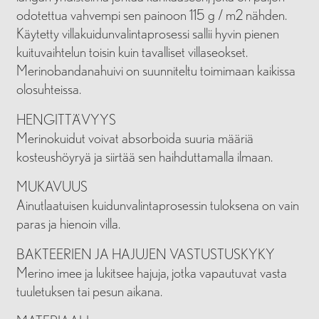
odotettua vahvempi sen painoon 115 g / m2 nähden.
Käytetty villakuidunvalintaprosessi sallii hyvin pienen
kuituvaihtelun toisin kuin tavalliset villaseokset.
Merinobandanahuivi on suunniteltu toimimaan kaikissa
olosuhteissa.
HENGITTÄVYYS
Merinokuidut voivat absorboida suuria määriä
kosteushöyryä ja siirtää sen haihduttamalla ilmaan.
MUKAVUUS
Ainutlaatuisen kuidunvalintaprosessin tuloksena on vain
paras ja hienoin villa.
BAKTEERIEN JA HAJUJEN VASTUSTUSKYKY
Merino imee ja lukitsee hajuja, jotka vapautuvat vasta
tuuletuksen tai pesun aikana.