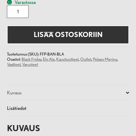
Varastossa
Formal
Friday
x
Pelago
Merino
Bandana
LISÄÄ OSTOSKORIIN
määrä
Tuotetunnus (SKU):
FFP-BAN-BLA
Osastot:
Black Friday
,
Elo Ale
,
Kausituotteet
,
Outlet
,
Pelago Merino
,
Vaatteet
,
Varusteet
Kuvaus
Lisätiedot
KUVAUS