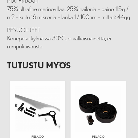
MATERIAALI
75% ultrafine merinovillaa, 25% nailonia – paino 115g /
m2 – kuitu 16 mikronia – lanka 1 / 100nm – mittari: 44gg
PESUOHJEET
Konepesu kylmässä 30°C, ei valkaisuainetta, ei
rumpukuivausta.
TUTUSTU MYÖS
PELAGO
PELAGO