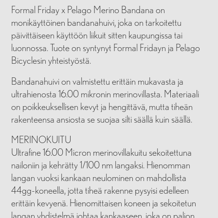
Formal Friday x Pelago Merino Bandana on
monikäyttöinen bandanahuivi, joka on tarkoitettu
päivittäiseen käyttöön liikuit sitten kaupungissa tai
luonnossa. Tuote on syntynyt Formal Fridayn ja Pelago
Bicyclesin yhteistyöstä.
Bandanahuivi on valmistettu erittäin mukavasta ja
ultrahienosta 16.00 mikronin merinovillasta. Materiaali
on poikkeuksellisen kevyt ja hengittävä, mutta tiheän
rakenteensa ansiosta se suojaa silti säällä kuin säällä.
MERINOKUITU
Ultrafine 16.00 Micron merinovillakuitu sekoitettuna
nailoniin ja kehrätty 1/100 nm langaksi. Hienomman
langan vuoksi kankaan neulominen on mahdollista
44gg-koneella, jotta tiheä rakenne pysyisi edelleen
erittäin kevyenä. Hienomittaisen koneen ja sekoitetun
langan yhdistelmä johtaa kankaaseen, joka on paljon